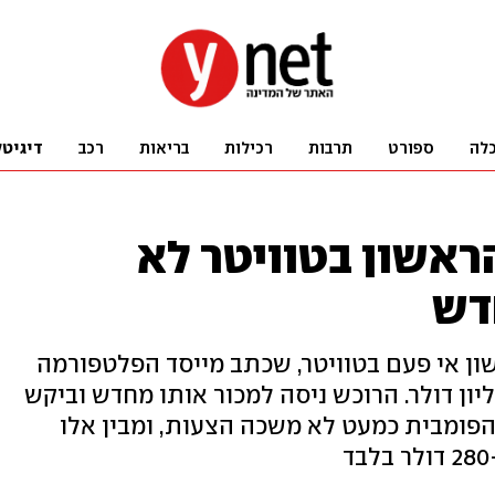
לה
ספורט
תרבות
רכילות
בריאות
רכב
דיגיטל
וץ הראשון בטוויטר לא
דש
ל הציוץ הראשון אי פעם בטוויטר, שכתב מייסד הפלטפורמה
ורסי נמכר בלא פחות מ-2.9 מיליון דולר. הרוכש ניסה למכור אותו מחדש וביקש
מכירה הפומבית כמעט לא משכה הצעות, ומבין אלו