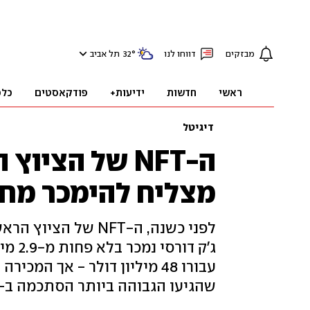
מבזקים
דווחו לנו
°
32
תל אביב
ראשי
חדשות
ידיעות+
פודקאסטים
כלכ
דיגיטל
ה-NFT של הצי
מצליח להימכר מח
לפני כשנה, ה-NFT ש
ג'ק ד
עבורו 48 מיליון דולר - אך ה
שהגיעו הגבוהה ביותר הסתכמה ב-280 דולר בלבד