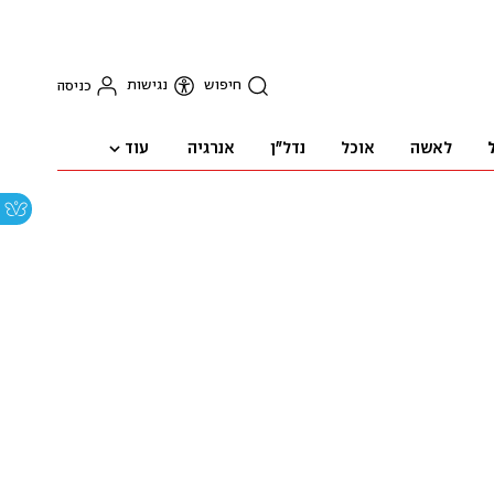
חיפוש
נגישות
כניסה
עוד
לאשה
אוכל
נדל"ן
אנרגיה