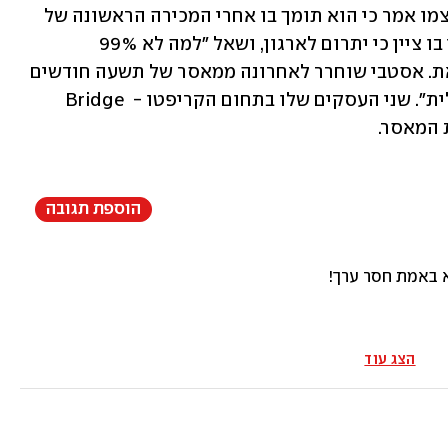
שחיות בעוני במזרח אפריקה, ושדורסי עצמו אמר כי הוא תומך בו אחרי המכירה הראשונה של 
ה-NFT. דורסי אף הגיב לציוץ של אסטבי בו ציין כי יתרום לארגון, ושאל "למה לא 99% 
מהסכום?". לכך אסטבי הגיב כי ישקול זאת. אסטבי שוחרר לאחרונה ממאסר של תשעה חודשים 
באיראן, באשמת "שיבוש המערכת הכלכלית". שני העסקים שלו בתחום הקריפטו - Bridge 
הוספת תגובה
 באמת חסר ערך!
הצג עוד