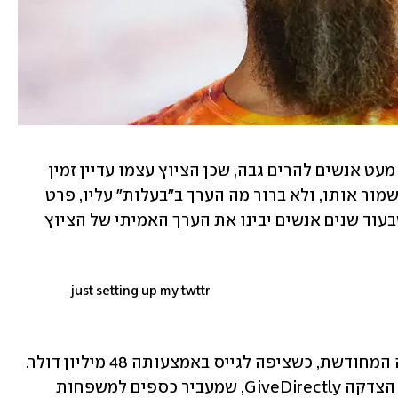
כשאסטבי רכש את הציוץ הדבר גרם ללא מעט אנשים להרים גבה, שכן הציוץ עצמו עדיין זמין 
ברשת לכל דורש שיכול אף לצלם מסך ולשמור אותו, ולא ברור מה הערך ב"בעלות" עליו, פרט 
לסמליות. אסטבי אמר אז כי "אני חושב שבעוד שנים אנשים יבינו את הערך האמיתי של הציוץ 
just setting up my twttr
לאסטבי אף היו תכניות גדולות מהמכירה המחודשת, כשציפה לגייס באמצעותה 48 מיליון דולר. 
הוא הבטיח לתרום 50% מהסכום לארגון הצדקה GiveDirectly, שמעביר כספים למשפחות 