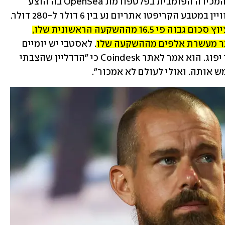
CoinDesk, שמסקר את תחום הקריפטו, המכירה הפומבית בפלטפורמת OpenSea בה הוצע 
למכירה נסגרה עם שש הצעות בלבד, ששוויין במטבע הקריפטו אתריום נע בין 6 דולר ל-280 דולר. 
בעוד שאסטבי רצה לקבל עבור הציוץ סכום גבוה פי 16.5 מההשקעה הראשונית שלו, 
ותר מעשרת אלפים מההשקעה שלו.
 לאסטבי יש יומיים 
לקבל את ההצעות הנוכחיות, או שתוקפן יפוג. הוא אמר לאתר Coindesk כי "הדדליין שהצבתי 
 אותה. ואולי לעולם לא אמכור".