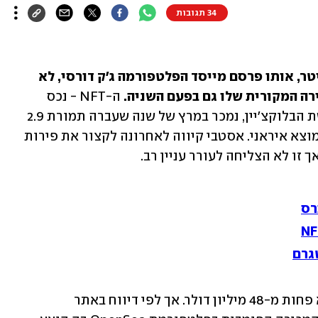
34 תגובות
ה-NFT של הציוץ הראשון אי פעם בטוויטר, אותו פרסם מייסד הפלטפורמה ג'ק דורסי, לא 
ה המקורית שלו גם בפעם השניה. 
ה-NFT - נכס 
דיגיטלי שמייצג בעלות ומופיע על גבי רשת הבלוקצ'יין, נמכר במרץ של שנה שעברה תמורת 2.9 
מיליון דולר לסינה אסטבי, יזם קריפטו ממוצא איראני. אסטבי קיווה לאחרונה לקצור את פירות 
זו לא הצליחה לעורר עניין רב.
רס
אסטבי ביקש עבור ה-NFT שבבעלותו לא פחות מ-48 מיליון דולר. אך לפי דיווח באתר 