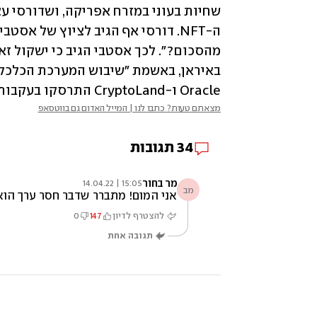
Oracle ו-CryptoLand התרסקו בעקבות המאסר.
מצאתם טעות? כתבו לנו | המייל האדום גם בווטסאפ
34
תגובות
מר בחור
15:05 | 14.04.22
מב
אני המום! מתברר שדבר חסר ערך הוא
להצטרף לדיון
147
0
תגובה אחת