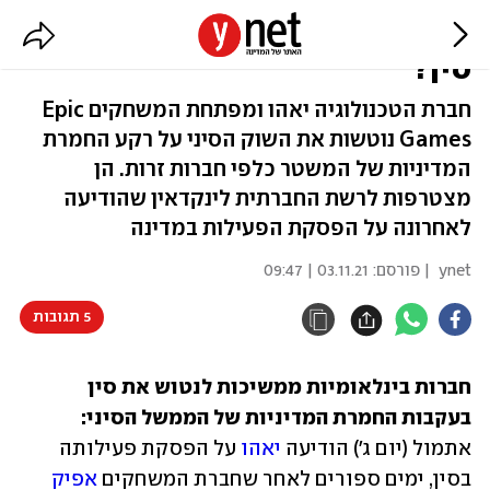
למה יאהו ופורטנייט נוטשות את
סין?
חברת הטכנולוגיה יאהו ומפתחת המשחקים Epic
Games נוטשות את השוק הסיני על רקע החמרת
המדיניות של המשטר כלפי חברות זרות. הן
מצטרפות לרשת החברתית לינקדאין שהודיעה
לאחרונה על הפסקת הפעילות במדינה
ynet
| פורסם:
03.11.21 | 09:47
5 תגובות
חברות בינלאומיות ממשיכות לנטוש את סין 
בעקבות החמרת המדיניות של הממשל הסיני:
אתמול (יום ג') הודיעה 
יאהו
 על הפסקת פעילותה 
בסין, ימים ספורים לאחר שחברת המשחקים 
אפיק