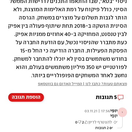
ניסוי "בטא", שבו הותאמו התכנים לדרישות הממשל 
הסיני, כולל פיקוח על רמת האלימות המוצגת, ולא 
הותר לגבות תשלום על מוצרים במשחק. הגרסה 
הסינית הושקה ב-2018 תחת שיתוף פעולה בין אפיק 
לבין טנסנט, המחזיקה ב-40 אחוזים ממניות אפיק. 
כעת מתברר שהניסוי נכשל, עם הודעת החברה על 
הפסקת הפעילות. החברה הודיעה כי החל מ-15 
בחודש משתמשים בסין לא יוכלו להתחבר למשחק. 
לפורטנייט יש 350 מיליון משתמשים בעולם, והוא 
נחשב לאחד המשחקים הפופולריים ביותר. 
מצאתם טעות? כתבו לנו | המייל האדום גם בווטסאפ
5
תגובות
הוספת תגובה
יופי
17:56 | 03.11.21
י
יופי
להצטרף לדיון
2
0
2
תגובות