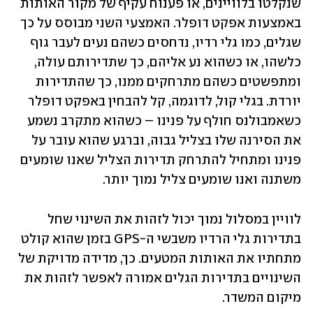
שנקלטו בלוויינים, או פענוח עקיף של מקור האותות 
באמצעות אפקט דופלר. האמצעי השני מבוסס על כך 
שגלים, כמו גלי רדיו, נדחסים כשהם נעים לעבר גוף 
כלשהו, או כשהוא נע אליהם, כך שתדירותם עולה, 
ומתפשטים כשהם מתרחקים ממנו, כך שהתדירות 
יורדת. בגלי קול, לדוגמה, קל להבחין באפקט דופלר 
כשאמבולנס חולף על פנינו – כשהוא מתקרב נשמע 
את הסירנה שלו בצליל גבוה, וברגע שהוא עובר על 
פנינו ומתחיל להתרחק תדירות הצליל שאנו שומעים 
משתנה ואנו שומעים צליל נמוך יותר.
לוויין במסלול נמוך יכול לזהות את השינוי שחל 
בתדירות גלי הרדיו משבשי ה-GPS בזמן שהוא קולט 
מתחתיו את האותות המטעים. כך, מדידה מדויקת של 
השינויים בתדירות הגלים אמורה לאפשר לזהות את 
מיקום המשדר.