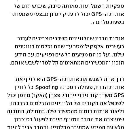
ספקיות חשמל ועוד. מאותה סיבה, שיבוש יזום של 
אותות ה-GPS יכול להעניק יתרון מבצעי משמעותי 
בשעת מלחמה.
אותות הרדיו שהלוויינים משדרים צריכים לעבור 
כעשרים  אלף קילומטר עד שהם נקלטים בנווטנים 
שלנו. ועל כן הם מגיעים חלשים ופגיעים. עם הידע 
הנכון והמכשירים המתאימים קל למדי לשבש אותם. 
דרך אחת לשבש את אותות ה-GPS היא לזייף את 
אותות הרדיו, פעולה המכונה Spoofing. כל לוויין 
GPS משדר קוד זיהוי ייחודי. פצחן (האקר) מיומן יכול 
לשכפל את הקודים של הלוויינים הנקלטים בקרבתו, 
וליצור אותות דומים מהמשדר שלו. בתחילה, התוכנה 
שמייצרת את התדר המזויף חייבת לפעול בסנכרון 
מלא עם המידע שמועבר מהלוויין, והתדר צריך להיות 