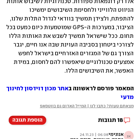
אלו רק דוגמאות ספורות. טכנולוגיות לשיבוש אותות 
הניווט הלווייני ולחסימת השיבושים ימשיכו 
להתפתח, ולצידן תמשיך בוודאי לגדול התלות שלנו, 
הציבור, במערכות ה-GPS שמוטמעות כיום כמעט בכל 
תחום. ככל שישראל תמשיך לשבש את האותות הללו 
לצורכי ביטחון בסביבה העוינת שבה אנו חיים, יגבר 
הצורך גם של המגזרים האזרחיים בישראל לחפש 
אמצעים טכנולוגיים שיאפשרו להם לחסום, במידת 
האפשר, את השיבושים הללו.
המאמר פורסם לראשונה ב
אתר מכון דוידסון לחינוך 
מדעי
מצאתם טעות? כתבו לנו | המייל האדום גם בווטסאפ
18
תגובות
הוספת תגובה
אנונימי
06:08 | 24.11.23
אנ