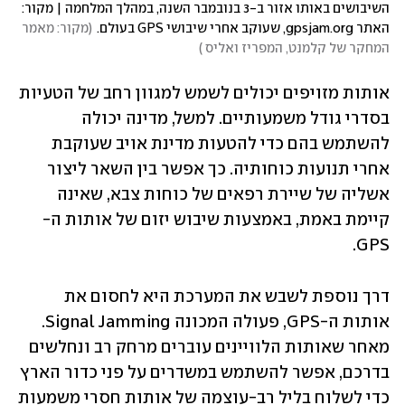
השיבושים באותו אזור ב-3 בנובמבר השנה, במהלך המלחמה | מקור: 
האתר gpsjam.org, שעוקב אחרי שיבושי GPS בעולם.
(
מקור: מאמר 
המחקר של קלמנט, המפריז ואליס 
)
אותות מזויפים יכולים לשמש למגוון רחב של הטעיות 
בסדרי גודל משמעותיים. למשל, מדינה יכולה 
להשתמש בהם כדי להטעות מדינת אויב שעוקבת 
אחרי תנועות כוחותיה. כך אפשר בין השאר ליצור 
אשליה של שיירת רפאים של כוחות צבא, שאינה 
קיימת באמת, באמצעות שיבוש יזום של אותות ה-
GPS.
דרך נוספת לשבש את המערכת היא לחסום את 
אותות ה-GPS, פעולה המכונה Signal Jamming. 
מאחר שאותות הלוויינים עוברים מרחק רב ונחלשים 
בדרכם, אפשר להשתמש במשדרים על פני כדור הארץ 
כדי לשלוח בליל רב-עוצמה של אותות חסרי משמעות 