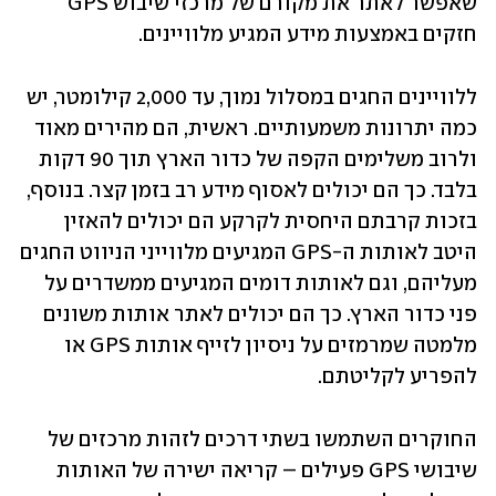
שאפשר לאתר את מקורם של מרכזי שיבוש GPS 
חזקים באמצעות מידע המגיע מלוויינים.
ללוויינים החגים במסלול נמוך, עד 2,000 קילומטר, יש 
כמה יתרונות משמעותיים. ראשית, הם מהירים מאוד 
ולרוב משלימים הקפה של כדור הארץ תוך 90 דקות 
בלבד. כך הם יכולים לאסוף מידע רב בזמן קצר. בנוסף, 
בזכות קרבתם היחסית לקרקע הם יכולים להאזין 
היטב לאותות ה-GPS המגיעים מלווייני הניווט החגים 
מעליהם, וגם לאותות דומים המגיעים ממשדרים על 
פני כדור הארץ. כך הם יכולים לאתר אותות משונים 
מלמטה שמרמזים על ניסיון לזייף אותות GPS או 
להפריע לקליטתם.
החוקרים השתמשו בשתי דרכים לזהות מרכזים של 
שיבושי GPS פעילים – קריאה ישירה של האותות 