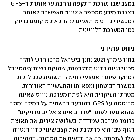
במצב שבו נערכת התקפה נרחבת על אותות ה-GPS, 
הצלבת מידע ממספר אנטנות מאפשרת לאותם 
למכשירי ניווט מותאמים לזהות את מיקומם בדיוק 
כמו המערכת הלוויינית.
ניווט עתידני 
בחודש מרץ 2021 נחנך בישראל מרכז חדש לחקר 
טכנולוגיות ניווט מתקדמות, שהוקם בשיתוף המינהל 
למחקר פיתוח אמצעי לחימה ותשתית טכנולוגית 
במשרד הביטחון (מפא"ת) והתעשייה האווירית. 
מטרתו העיקרית היא לפתח מערכת ניווט שאינה 
מבוססת על GPS. בהודעה הרשמית על המיזם נמסר 
שהוא נועד לפתח "מדדים אינרציאליים מדויקים", 
כלומר מערכת שמודדת, בשלושה צירים, את תאוצת 
הגוף שבו היא מותקנת ואת קצב שינוי כיוון הנטייה 
שלו לעומתם. כך, אם יודעים את המיקום, המהירות 