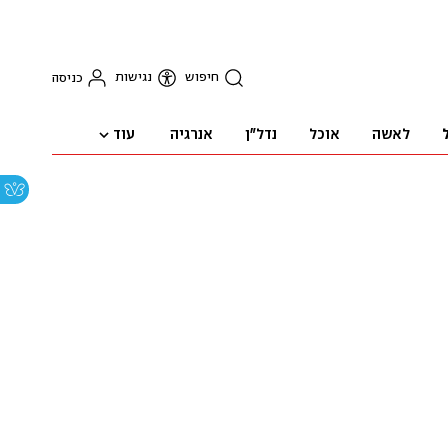
חיפוש
נגישות
כניסה
עוד
לאשה
אוכל
נדל"ן
אנרגיה