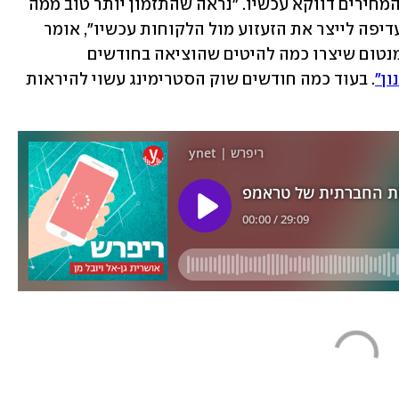
ויש עוד סיבה לכך שנטפליקס מעלה את המחירים דווקא עכשיו. "נראה שהתזמון יותר טוב ממה 
שעשוי להיות בעוד חצי שנה, ולכן היא מעדיפה לייצר את הזעזוע מול הלקוחות עכשיו", אומר 
רוזמן ומציין שהחברה עדיין נהנית מהמומנטום שיצרו כמה להיטים שהוציאה בחודשים 
ון"
. בעוד כמה חודשים שוק הסטרימינג עשוי להיראות 