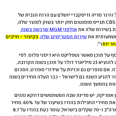
מה עשוי להשתנות? "המיזם המשותף של וורנר מדיה ודיסקברי יושלם עם הרוח הגבית של 
הנכסים של HBO", אומר רוזמן, "ויאקום-CBS תגייס מומנטום חזק יותר בשוק למוצר שלה, 
ת בשירות שלה את 
אולפני MGM שרכשה בשנה 
שמעותית את 
שירות הסטרימינג שלה
. 
בקיצור - חייבים 
ר יותר
". 
אגב, מי שמתכוונת להוציא השנה יותר כסף על תוכן מאשר נטפליקס היא דיסני פלוס. לפי 
ההערכות של מורגן סטנלי, החברה צפויה להוציא 23 מיליארד דולר על תוכן בשנה הקרובה, 
עלייה של 35-40% בהשוואה לשנה שעברה. אם סופרים גם זכויות על שידורי ספורט, הסכום 
מזנק ל-33 מיליארד דולר. השירות - שאמור להגיע השנה גם לישראל - כבר העלה מחירים בשנה 
ספת בהמשך השנה.
ובזמן שנטפליקס מתייקר בישראל ובצפון אמריקה, יש מדינה שבה המשתמשים דווקא נהנים 
מהנחות. בחודש שעבר הורידה נטפליקס את מחירי החבילות בהודו בשיעור של עד 60%. מחיר 
החבילה היקרה ביותר, שעולה 20 דולר בארה"ב ו-70 שקלים בישראל, עומד כעת בהודו על 8.7 