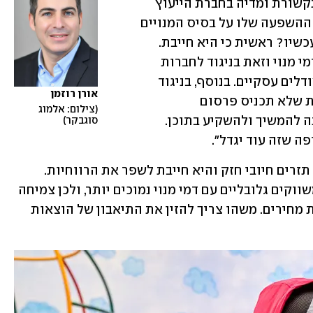
בחטיבת הייעוץ הניהולי ומוביל סקטור תקשורת ומדיה בחברת הייעוץ 
דלויט. "גם אנליסטים בשוק חלוקים לגבי ההשפעה שלו על בסיס המנויים 
של נטפליקס. למה נטפליקס עושה זאת עכשיו? ראשית כי היא חייבת. 
נטפליקס בנויה על מודל עסקי בודד של דמי מנוי וזאת בניגוד לחברות 
מדיה אחרות שיש להן הכנסות ממספר מודלים עסקיים. בנוסף, בניגוד 
אורן רוזמן
לחברות אחרות נטפליקס דבקה בהצהרות שלא תכניס פרסום 
צילום: אלמוג 
לפלטפורמה. מנגד, התחרות מחייבת אותה להמשיך ולהשקיע בתוכן. 
סוגבקר
רוזמן מוסיף כי "נטפליקס מתקשה לייצר תזרים חיובי חזק והיא חייבת לשפר את הרווחיות. 
הצמיחה במספר המנויים מגיעה בעיקר משווקים גלובליים עם דמי מנוי נמוכים יותר, ולכן צמיחה 
בהכנסות בארה"ב תגיע כרגע רק מהעלאת מחירים. משהו צריך להזין את התיאבון של הוצאות 