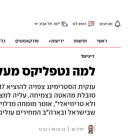
מבזקים
דווחו לנו
°
30
תל אביב
ראשי
חדשות
ידיעות+
פודקאסטים
כלכ
דיגיטל
למה נטפליקס מעלה
סובלת מהאטה בצמיחה, עליה למצוא
ולא טריוויאלי", אומר מומחה מדלוי
שבישראל ובארה"ב המחירים עולים, בא
|
יובל מן
19.01.22 | 12:52