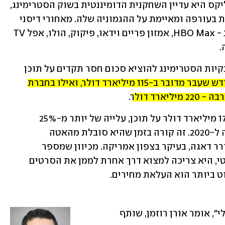
עם 214 מיליון מנויים ברחבי העולם, נטפליקס היא עדיין השחקנית הדומיננטית בשוק הסטרימינג, 
 (118 מיליון מנויים) נושפת בעורפה ומאיימת על ההגמוניה שלה. מאחורי דיסני 
ניצבת שורה של שחקניות חדשות וישנות - HBO Max, אמזון פריים וידאו, פיקוק, הולו, אפל TV 
 
המלחמה על נתח השוק צפויה לגרום לענקיות הסטרימינג להוציא סכום חסר תקדים על תוכן 
לפי דיווח בפייננשל טיימס מהחודש שעבר מדובר ב-115 מיליארד דולר, ואילו בחברת 
. 
נטפליקס עצמה צפויה להוציא השנה כ-17 מיליארד דולר על תוכן, עלייה של יותר מ-25% 
בהשוואה ל-2021 ויותר מ-57% בהשוואה ל-2020. זה קורה בזמן שהיא סובלת מהאטה 
משמעותית בצמיחה ומשיעור נטישה מעורר דאגה, בעיקר בצפון אמריקה. מכיוון שמספר 
המנויים שלה לא צפוי לעלות באופן דרמטי, היא צריכה למצוא דרך אחרת לממן את הסרטים 
ט ביותר הוא העלאת מחירים. 
"לטעמי מדובר במהלך אמיץ ולא טריוויאלי", אומר אורן רוזמן, שותף 