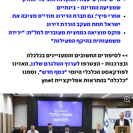
שמציעה המדינה - בינתיים
אחרי פיץ': גם חברת הדירוג מודי'ס מציבה את 
ישראל תחת מעקב הורדת דירוג
פוקס מוציאה כמחצית מעובדיה לחל"ת: "ירידה 
משמעותית בהיקף הפעילות"
>> לסיפורים החשובים והמעניינים בכלכלה 
ובצרכנות - הצטרפו ל
ערוץ הטלגרם שלנו
, האזינו 
לפודקאסט הכלכלי היומי 
"כסף חדש"
, וסמנו 
"כלכלה" בהתראות אפליקציית ynet