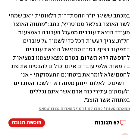
במכתב ששיגר יו"ר ההסתדרות הלאומית יואב שמחי 
לשר האוצר בצלאל סמוטריץ', כתב: "מתווה האוצר 
מעודד הוצאת עובדים ממעגל העבודה באמצעות 
חל"ת. צריך לעשות הכל כדי לשמור על עובדים 
בתפקוד רציף. בטרם סחף של הוצאת עובדים 
לחופשה ללא תשלום, בטרם נמצא עצמנו במציאות 
בה מאות אלפי עובדים אינם יכולים להבטיח את פת 
לחמם שלא לומר את ביטחונם התעסוקתי - אנו 
דורשים כי לאלתר יינתן מענה ראוי לשכר העובדים 
ולעסקים עתירי כוח אדם אשר אינם נכללים 
במתווה אשר הוצג".
מצאתם טעות? כתבו לנו | המייל האדום גם בווטסאפ
67
תגובות
הוספת תגובה