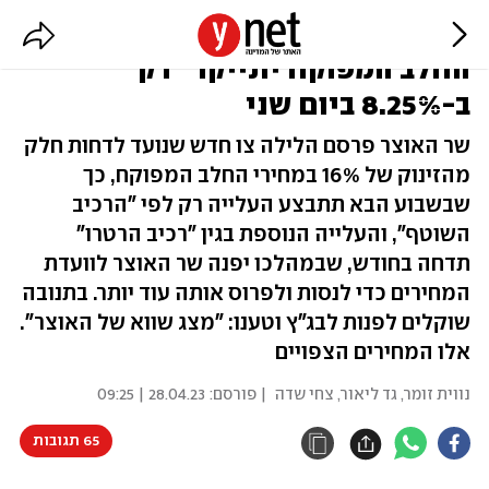
דוחים את הבעיה ברגע האחרון:
החלב המפוקח יתייקר "רק"
ב-8.25% ביום שני
שר האוצר פרסם הלילה צו חדש שנועד לדחות חלק
מהזינוק של 16% במחירי החלב המפוקח, כך
שבשבוע הבא תתבצע העלייה רק לפי "הרכיב
השוטף", והעלייה הנוספת בגין "רכיב הרטרו"
תדחה בחודש, שבמהלכו יפנה שר האוצר לוועדת
המחירים כדי לנסות ולפרוס אותה עוד יותר. בתנובה
שוקלים לפנות לבג"ץ וטענו: "מצג שווא של האוצר".
אלו המחירים הצפויים
נווית זומר
,
גד ליאור
,
צחי שדה
| פורסם:
28.04.23 | 09:25
65 תגובות