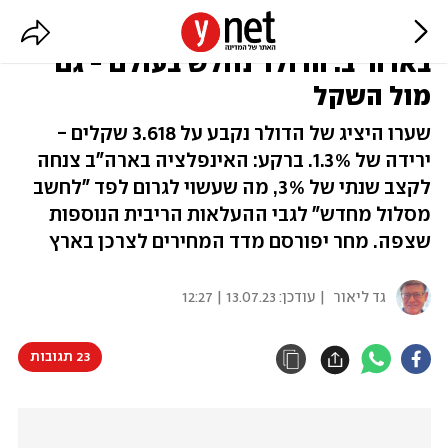
אחרי פרסום נתוני האינפלציה
בארה"ב: הדולר נחלש בעולם - גם
מול השקל
שערו היציג של הדולר נקבע על 3.618 שקלים -
ירידה של 1.3%. ברקע: האינפלציה בארה"ב צנחה
לקצב שנתי של 3%, מה שעשוי לגרום לפד "לחשב
מסלול מחדש" לגבי ההעלאות הריבית הנוספות
שצפה. מחר יפורסם מדד המחירים לצרכן בארץ
גד ליאור
| עודכן:
13.07.23 | 12:27
23 תגובות