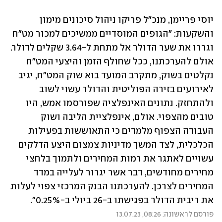
יוסי פריימן, מנכ"ל פריקו ניהול סיכונים מימון 
והשקעות: "הגופים המוסדיים ממשיכים למכור מט"ח 
וגררו את שער הדולר אל מתחת ל-3.64 שקלים לדולר. 
אולם להערכתנו, ככל שחולף הזמן והיצעי המט"ח 
נקלטים בשוק, מתקרב המועד בוא שוק המט"ח, יגיב 
לאירועים בזירה הפוליטית והדולר עשוי לשוב 
ולהתחזק. נתונים האינפלציה שפורסמו אמש, היו 
טובים מהצפוי. אולם, אינפלציית הליבה ושוק 
העבודה הצפוף מלמדים כי התאוששות בפעילות 
הכלכלית, לצד המשך מדיניות צמצום היצע הדלקים 
עשויים לאתגר את רמות המחירים ולתמוך בלחצי 
מחירים מחודשים, דבר אשר יגרור לעלייה במדד 
המחירים לצרכן. להערכתנו הבנק המרכזי צפוי לעלות 
את ריבית הדולר בפגישתו ב-26 ביולי ב-0.25%".
פורסם לראשונה: 08:26, 13.07.23