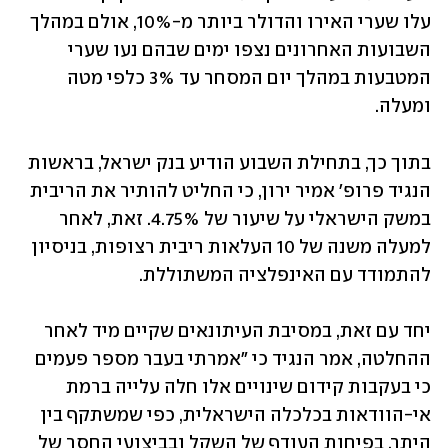
עלו שערי האירו והדולר ביותר מ-10%, אולם במהלך 
השבועות האחרונים נצפו ימים שבהם נעו שערי 
המטבעות במהלך יום המסחר עד 3% כלפי מטה 
ומעלה.
בתוך כך, בתחילת השבוע הודיע בנק ישראל, בראשות 
הנגיד פרופ' אמיר ירון, כי החליט להותיר את הריבית 
במשק הישראלי על שיעור של 4.75%. זאת, לאחר 
למעלה משנה של 10 העלאות ריבית רצופות, בניסיון 
להתמודד עם האינפלציה המשתוללת.
יחד עם זאת, במסיבת העיתונאים שקיים מיד לאחר 
ההחלטה, אמר הנגיד כי "אמרתי בעבר מספר פעמים 
כי בעקבות קידום שינויים אלו חלה עלייה ברמת 
אי-הוודאות בכלכלה הישראלית, כפי שמשתקף בין 
היתר, בפיחות העודף של השקל ובביצועי החסר של 