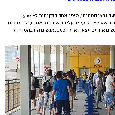
"איך שאתה נכנס, בכניסה לחניון יש לך שעה וחצי המתנה", סיפר אחד הלקוחות ל-ynet. 
השומרים מודיעים את זה לאנשים, ומספרים שאנשים צועקים עליהם שיכניסו אותם, הם מחכים 
בתור ואין מה לעשות. חייבים לחכות שאנשים אחרים ייצאו ואז להכניס. אנשים היו בהסגר רק 