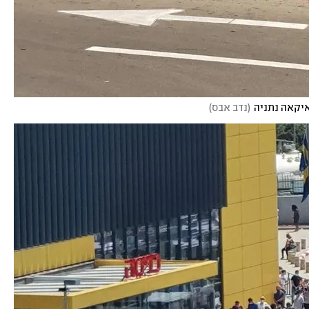
איקאה נתניה
(
נדב אבס
)