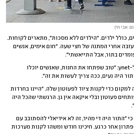
ם: אבי חי
)
בתורים מחוץ לחנויות עמדו עשרות אנשים, כולל ילדים. "הילדים ללא מסכות", מתארים לקוחות. 
לקוחה שהגיעה למקום סיפרה ל-ynet שעזבה אחרי המתנה של חצי שעה. "חום אימים, אנשים 
מדים בתור, אבל התייאשתי".
לקוח שהגיע למקום עם אשתו ובנו אמר ל-ynet: "טוב שפתחו את החנות, שאנשים יוכלו 
תור היה נעים, ככה צריך לעשות את זה".
לקוחה בשם רווית בן אור, סיפרה שהגיעה למקום כדי לקנות ציוד לפעוטון שלה. "היינו בחרדות 
קיום מזה שאיקאה נסגרה, כי אני ובעלי פותחים פעוטון ובלי איקאה אין גן. הרגשתי שהכל היה 
.
ניסן ואסתי אשר, זוג שהגיע לחנות, אמרו כי "התור היה די מהיר, זה לא אידיאלי להסתובב עם 
מסכות בבניין סגור, אבל אנחנו לא רואים פתרון אחר כרגע. חיכינו חודש ומשהו לקנות מערכות 