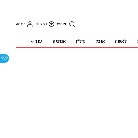
חיפוש
נגישות
כניסה
עוד
לאשה
אוכל
נדל"ן
אנרגיה