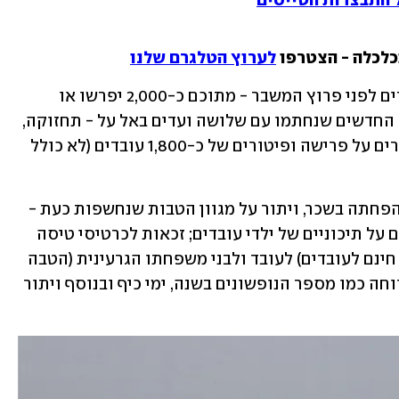
ל התבצרות הטייסים
כלכלה - הצטרפו 
לערוץ הטלגרם שלנו
בסך הכול הועסקו באל על כ-6,000 עובדים לפני פרוץ המשבר - מתוכם כ-2,000 יפרשו או 
יפוטרו. השבוע, במסגרת הסכמי העבודה החדשים שנחתמו עם שלושה ועדים באל על - תחזוקה, 
דיילים ומינהלי - הסכימו במסגרת ההסדרים על פרישה ופיטורים של כ-1,800 עובדים (לא כולל 
הנותרים בחברה נדרשו לוויתורים, בהם: הפחתה בשכר, ויתור על מגוון הטבות שנחשפות כעת - 
בראשן השתתפות החברה במימון לימודים על תיכוניים של ילדי עובדים; זכאות לכרטיסי טיסה 
חינם (המקבילה של חברת חשמל לחשמל חינם לעובדים) לעובד ולבני משפחתו הגרעינית (הטבה 
שניתנה על פי ותק); צמצום בפעילויות רווחה כמו מספר הנופשונים בשנה, ימי כיף ובנוסף ויתור 