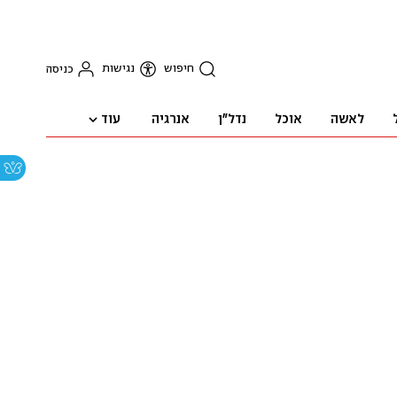
חיפוש
נגישות
כניסה
עוד
לאשה
אוכל
נדל"ן
אנרגיה