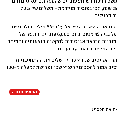
עד 60 יקבלו מענק חד-פעמי בגובה שבע משכורות חודשיות; עובדים שהעסקתם תסתיים והם 
בגיל 60 ומעלה ובעלי ותק של למעלה מ-25 שנה, יזכו בפנסיה מוקדמת - תשלום של 70% 
הפיטורים והוויתורים בשכר ובהטבות יקטינו את הוצאותיה של אל על ב-88 מיליון דולר בשנה. 
אל על נחשבה כחברה לא יעילה שנושאת על גביה 45 מטוסים וכ-6,000 עובדים. התנאי של 
האוצר לקבלת סיוע מהמדינה היה יישום תוכנית הבראה אגרסיבית להקטנת הוצאותיה וחתימה 
ם, המיוצגים בארבעה ועדים. 
בשלב זה עדיין לא נחתם הסכם דומה עם ועד הטייסים שנחוץ כדי להשלים את ההתחייבויות 
בנושא כוח האדם כלפי המדינה, ועד הטייסים אמור להסכים לקיצוץ שכר ופרישת למעלה מ-100 
הוספת תגובה
אה את הכסף?