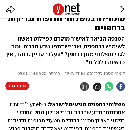
בעקבות הקורונה: נתיבי איילון
מתחילה במשלוחי תרופות ובדיקות
ברחפנים
המגפה הביאה לאישור מוקדם לפיילוט ראשון
לשימוש ברחפנים, שבו ישתתפו שבע חברות. ומה
לגבי משלוחי מזון ברחפן? "העלות עדיין גבוהה, אין
כדאיות כלכלית"
ליאור גוטמן, כלכליסט, ואודי עציון
| פורסם:
14.06.20 | 05:01
13 תגובות
משלוחי רחפנים מגיעים לישראל:
 ל-ynet ו"ידיעות 
אחרונות" נודע שחברת נתיבי איילון תחל החודש 
בניסוי ראשון מסוגו להובלת מטעני תרופות ובדיקות 
באמצעות רחפנים. הפיילוט יצא לדרך בעקבות פרוץ 