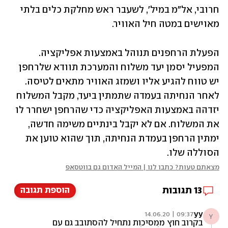
חרובי, אל"מ במיל', לשעבר ראש מחלקת כלים בלתי 
מאוישים במטה חיל האוויר.
הפעלת הרחפנים תנוהל באמצעות אפליקציה. 
המפעיל יסמן יעד משלוח והמערכת תוודא שלרחפן 
יש טווח להגיע אליו ושמזג האוויר מתאים לטיסה. 
לאחר הנחיתה בעמדה שתמתין ביעד, מקבל המשלוח 
יזדהה באמצעות האפליקציה כדי שהרחפן ישחרר לו 
את המשלוח. אם לא יקבל בינתיים משימה חדשה, 
ימתין הרחפן בעמדת הנחיתה, תוך שהוא טוען את 
הסוללה שלו.
מצאתם טעות? כתבו לנו | המייל האדום גם בווטסאפ
13
תגובות
הוספת תגובה
yy
09:37 | 14.06.20
Y
בקרוב חוץ ממסיכות נתחיל להסתובב גם עם