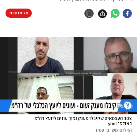
בילי פרנקל
| פורסם:
14.07.20 | 09:57
79 תגובות
צפו: העצמאים שקיבלו מענק נמוך עונים ליועץ רה"מ 
באולפן ynet
(
צילום: משי בן עמי
)