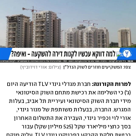
צפו: המשקיעים חוזרים לשוק הנדל"ן
(
צילום: אורי דוידוביץ
)
למרות הקורונה:
 חברת מגדלי גינדי TLV הודיעה היום 
(ג') כי השלימה את רכישת מתחם השוק הסיטונאי 
מידי חברת השוק הסיטונאי ועיריית תל אביב, בעלות 
המגרש. החברה, בבעלות משותפת של מנור גינדי, 
אורי לוי וכפיר גינדי, העבירה את התשלום האחרון 
בסך כחצי מיליארד שקל (525 מיליון שקל) עבור 
רכישת חלקת הקרקע בפרויקט גינדי TLV, עליה מוקם 