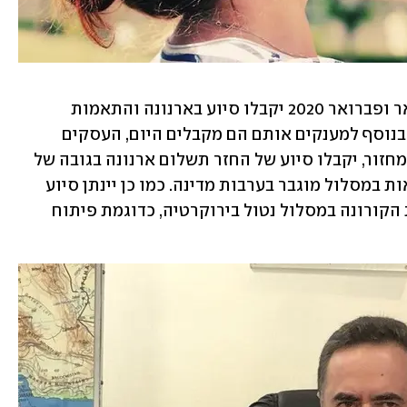
כמו כן, עסקים חדשים שקמו בחודשי ינואר ופברואר 2020 יקבלו סיוע בארנונה והתאמות 
למסחר מקוון ועמידה בכללי התו הסגול. בנוסף למענקים אותם הם מקבלים היום, העסקים 
החדשים האמורים, שהייתה להם ירידה במחזור, יקבלו סיוע של החזר תשלום ארנונה בגובה של 
95%, וכן הם יוכנסו למסלול ירוק להלוואות במסלול מוגבר בערבות מדינה. כמו כן יינתן סיוע 
מוגבר לביצוע התאמות נדרשות לתקופת הקורונה במסלול נטול בירוקרטיה, כדוגמת פיתוח 