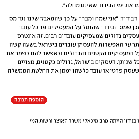
 את ימי הבידוד שאינם מחלה".
היום מסר אמיתי בתגובה להודעה על ימי הבידוד: "אני שמח ומברך על כך שהמאבק שלנו נגד מס 
ימי הבידוד מתחיל להשפיע. אולם, לא ייתכן שמס הבידוד שהוטל על המעסיקים פר כל עובד 
ששוהה בבידוד יפלה בין עסקים קטנים לעסקים גדולים שמעסיקים עובדים רבים. זה אינטרס 
לאומי ובוודאי כלכלי שלא להכביד עוד יותר על האפשרות להעסיק עובדים בישראל בשעה קשה 
זו למשק אלא להיפך! על המדינה להקל על המעסיקים הקטנים והגדולים ולאפשר להם לשמר את 
מלוא כוח האדם ולעודד העסקה רחבה ככל שניתן. העסקים בישראל, גדולים כקטנים, מצויים 
בתקופה הקשה ביותר שידענו ולא ייתכן שעסק פרטי או עובד כלשהו יממן את החלטת הממשלה 
הוספת תגובה
ידון הייתה מרב מיכאלי משרד האוצר ורשות המיסים גררו רגליים 