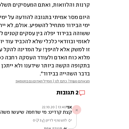
קרנות והלוואות, ואתם המעסיקים תשלמו
בדבר השהייה בבידוד".
מצאתם טעות? כתבו לנו | המייל האדום גם בווטסאפ
2
תגובות
אני
13:40 | 22.10.20
א
קצת קרדיט: מי שדחפה שיעשו משהו בנ
להצטרף לדיון
3
0
תגובה אחת