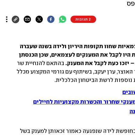
פס
2 תגובות
משרד האוצר הודיע היום (חמישי) כי עצמאיות שחוו תקופות היריון ולידה בשנה שעברה 
ומהסיבה שהיו בחופשות לידה לא יכולות היו לקבל את המענקים לעצמאים, שכן הכנסתן 
 יזכו כעת לקבל את המענק.
 בהתאם להנחיית שר 
האוצר, ישראל כץ, גיבש מ"מ מנכ"ל משרד האוצר, ערן יעקב, בשיתוף עם גורמי המקצוע מכלל 
נוספות לרשת הביטחון הכלכלית.
מענקי שחרור והכשרות מקצועיות לחיילים
ה
לפי ההנחיות החדשות, סיוע לעצמאיות בחופשת לידה שנפגעה כאמור זכאותן למענק בשל 