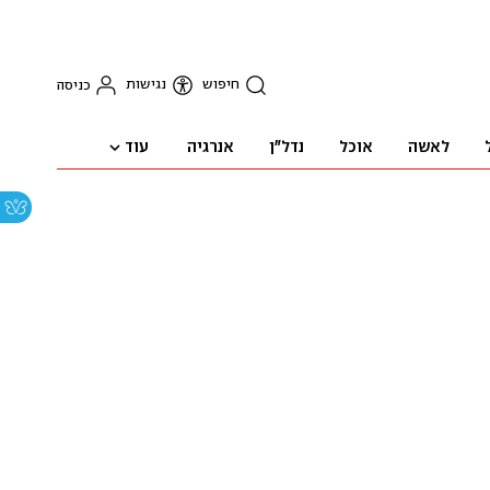
חיפוש
נגישות
כניסה
עוד
לאשה
אוכל
נדל"ן
אנרגיה