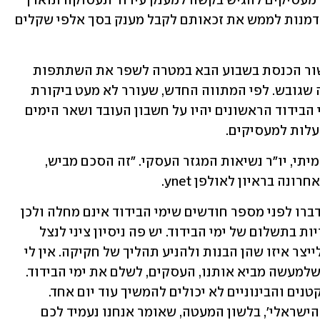
עוד הודיעו באוצר כי תקופת הזכאות של מעסיקים להגיש בקשה למענק עידוד תעסוקה תוארך 
באופן שיאפשר לעסקים רבים נוספים הזדמנות לממש את זכאותם לקבל מענק בסך אלפי שקלים 
בנוסף, הצעת חוק ימי הבידוד תובא לאישור הכנסת בשבוע הבא במטרה לשפר את השתתפות 
המדינה לגבי עסקים קטנים ביחס למתווה שגובש. לפי המתווה החדש, שעורר לא מעט ביקורת 
והתנגדות בקרב ארגוני מעסיקים, שני ימי הבידוד הראשונים יהיו על חשבון העובד ושאר הימים 
בין המתנגדים להצעת החוק נמצא דובי אמיתי, יו"ר נשיאות המגזר העסקי. "זה הסכם מביש, 
נה בראיון לאולפן ynet. 
אז אמר כי "בית המשפט העליון אמר את דברו לפני מספר חודשים שימי הבידוד אינם מחלה ולכן 
המדינה חייבת לקחת על עצמה את האחריות בתשלום של ימי הבידוד. יש פה ניסיון ציני לנצל 
חוליה חלשה בחלק קטן של המעסיקים ולייצר איזו שהן הבנות ולהניע תהליך של חקיקה. אין לי 
ספק שהח"כים, השרים, לא יאשרו מהלך שלמעשה מביא אותנו, העסקים, לשלם את ימי הבידוד. 
אנחנו נמצאים על סף קריסה. העסקים הקטנים והבינוניים לא יכולים להמשיך עוד יום אחד. 
ולעשות פה תרגיל, אני קורא לזה 'המודל הישראלי', בלשון המעטה, שאומר אנחנו נעמיד לכם 