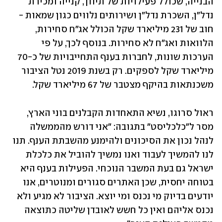
הבנייה, שכולל פעילויות של תיווך, קנייה ומכירת 
נדל"ן, השכרת נדל"ן ושירותים נלווים כגון שמאות - 
חוב של 231 מיליארד שקל הכולל אג"ח סחירות, 
הלוואות ואג"ח לא סחירות. בנוסף לכך, על פי 
הערכות שונות, לחברות בענף התחייבויות של כ-70 
מיליארד שקל לספקים. רק בשנת 2019 נטל הציבור 
משכנתאות בהיקף מצטבר של 67 מיליארד שקל.
ראול סרוגו, נשיא התאחדות הקבלנים בוני הארץ, 
מסר ל"כלכליסט" בתגובה: "אני דורש מהממשלה 
לנהל נכון את הסיכונים ולהימנע מהשבתת הענף. תנו 
לנו להמשיך לעבוד ואנו נמשיך להוביל את כלכלת 
ישראל גם בעת המשבר הנוכחי. הפעילות בענף היא 
בטוחה יחסית, שכן האתרים סגורים ומנוטרים, אנו 
יודעים בדיוק מי נכנס ומי יוצא. הציבור לא מגיע ולא 
נכנס אליהם ואין כל חשש לאובדן שליטה כתוצאה 