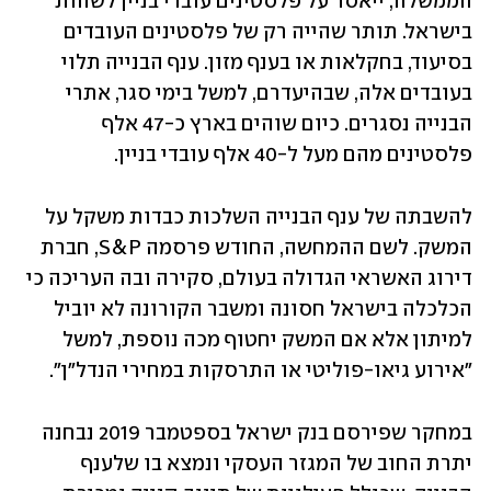
הממשלה, ייאסר על פלסטינים עובדי בניין לשהות 
בישראל. תותר שהייה רק של פלסטינים העובדים 
בסיעוד, בחקלאות או בענף מזון. ענף הבנייה תלוי 
בעובדים אלה, שבהיעדרם, למשל בימי סגר, אתרי 
הבנייה נסגרים. כיום שוהים בארץ כ-47 אלף 
פלסטינים מהם מעל ל-40 אלף עובדי בניין.
להשבתה של ענף הבנייה השלכות כבדות משקל על 
המשק. לשם ההמחשה, החודש פרסמה S&P, חברת 
דירוג האשראי הגדולה בעולם, סקירה ובה העריכה כי 
הכלכלה בישראל חסונה ומשבר הקורונה לא יוביל 
למיתון אלא אם המשק יחטוף מכה נוספת, למשל 
"אירוע גיאו-פוליטי או התרסקות במחירי הנדל"ן".
במחקר שפירסם בנק ישראל בספטמבר 2019 נבחנה 
יתרת החוב של המגזר העסקי ונמצא בו שלענף 