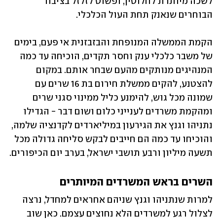
לשכה מיותרת לחלוטין, ופשוט לזלזל בציבור 
הבוחרים שנאנק תחת העול הכלכלי.
הקמת הממשלה המנופחת והבזבזנית אי פעם, בימים 
של משבר כלכלי ענק וחסר תקדים, הוכיחה עד כמה 
המנהיגים מנותקים מהעם שבחר אותם. במקום 
להצטנע, להקים ממשלת חירום בת 16 שרים עם 
שמונה מכל גוש, להימנע כליל ממינוי סגני שרים 
ומהקמת משרדים לענייני כלום ושום דבר - הגדילו 
נתניהו וגנץ את הגירעון במיליארדים לקדנציה שלמה, 
והוכיחו עד כמה הם חייבים לבקש סליחה גדולה מכל 
תשעה מיליון ורבע תושבי ישראל, בערב יום הכיפורים.
השרים בראש המשרדים המיותרים
למרות שנתניהו וגנץ שניהם אחראים למחדל, נרצה 
לצלול רגע למשרדים הלא נחוצים עצמם. כאן שוב 