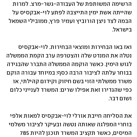
הרשימה המשותפת של העבודה-גשר-מרצ. למרות 
שהייתה אשת ימין התייצבה לפתע לוי-אבקסיס על 
הבמה לצד ניצן הורוביץ ועמיר פרץ, ממובילי השמאל 
בישראל.
ואז באו הבחירות ומוצאי הבחירות. לוי-אבקסיס 
נטלה את המנדט שלה והצטרפה ערב הקמת הממשלה 
לגוש הימין. כאשר הוקמה הממשלה התברר שהבגידה 
בבוחר עלתה לציבור הרבה כסף: במיוחד עבורה הוקם 
משרד ממשלתי הזוי בשם חיזוק וקידום קהילתי, או 
כפי שהגדירו זאת אפילו שרים: המשרד לענייני כלום 
ושום דבר.
את הסליחה חייבת אורלי לוי-אבקסיס למאות אלפי 
בוחרי המפלגה שאותה נטשה ובעיקר לציבור משלמי 
המיסים, כאשר תקציב המשרד תוכנן להיות 785 