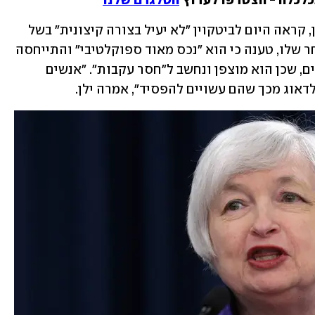
כלכלה - הצטרפו לערוץ 
הטלגרם שלנו
במקביל, שרת האוצר האמריקנית, ג'נט ילן, קראה היום לביטקוין "לא יעיל בצורה קיצונית" בשל 
האנרגיה הרבה שמושקעת בכרייה ובמסחר שלו, טענה כי הוא "נכס מאוד ספוקלטיבי" והתייחסה 
לשימושו הנפוץ בקרב גורמים בלתי חוקיים, שכן הוא מוצפן ונחשב ל"חסר עקבות". "אנשים 
לדאוג מכך שהם עשויים להפסיד", אמרה ילן.