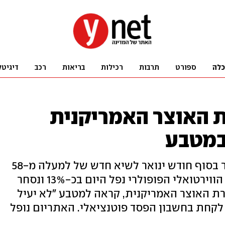
כלה
ספורט
תרבות
רכילות
בריאות
רכב
דיגיטל
ת האוצר האמריקנית
במטבע
לאחר שזינק משווי של 30 אלף דולר בסוף חודש ינואר לשיא חדש של למעלה מ-58
אלף דולר בסופ"ש האחרון, המטבע הווירטואלי הפופולרי נפל היום בכ-13% ונסחר
'נט ילן, שרת האוצר האמריקנית, קראה למטבע "לא יעיל
 לקחת בחשבון הפסד פוטנציאלי. האתריום נופל