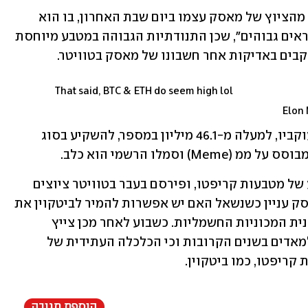
כמו כן, ייתכן שהירידה היום אף הושפעה מהציוץ של מאסק עצמו ביום שבת האחרון, בו הוא 
כתב כי "מחירי הביטקוין והאתריום אכן נראים גבוהים", שכן התנודתיות הגבוהה במטבע מיוחסת 
קבים באדיקות אחר חשבונו של מאסק בטוויטר.
That said, BTC & ETH do seem high lol
במקביל, לאחרונה עודד המיליארדר את עוקביו, למעלה מ-46.1 מיליון במספר, להשקיע בסוג 
כאמור, המיליארדר מאסק הוא חובב ידוע של מטבעות קריפטו, ופירסם בעבר בטוויטר ציוצים 
רבים בנושא. כך למשל, בדצמבר, עורר מאסק עניין כשנשאל האם יש אפשרות להמיר לביטקוין את 
מיליארדי הדולרים שהרוויחה טסלה, יצרנית המכוניות החשמליות. כשבוע לאחר מכן צייץ 
מאסק, שמעוניין לשגר משלחת אנושית למאדים בשנים הקרובות וכי הכלכלה העתידית של 
קריפטו, כמו ביטקוין.
הוספת תגובה