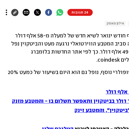
24 תגובות
אילון מאסק
לאחר שזינק משווי של 30 אלף דולר בסוף חודש ינואר לשיא חדש של למעלה מ-58 אלף דולר 
בסוף השבוע האחרון, נדמה כי ההיסטריה סביב המטבע הווירטואלי נרגעה מעט והביטקוין נפל 
היום (שני) בכ-13%. כעת הוא נסחר סביב 49 אלף דולר. כך לפי אתר החדשות בלומברג 
האתריום (Ethereum), מטבע וירטואלי פופולרי נוסף, נופל גם הוא היום בשיעור של כמעט 20% 
יטקוין", והמטבע זינק