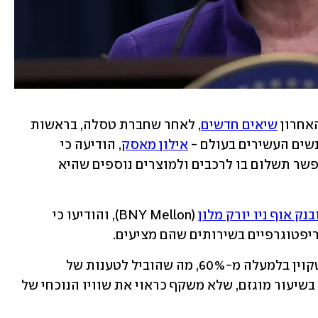
אחרון 
שיאים חדשים
, לאחר שחברת טסלה, בראשות 
ים העשירים בעולם - 
אילון מאסק
, הודיעה כי 
 ותאפשר תשלום בו לרכבים ולמוצרים נוספים שהיא 
ק אוף ניו יורק מלון
 (BNY Mellon), והודיעו כי 
פטוגרפיים בשירותים שהם מציעים
.
בצל זאת, בחודש פברואר בלבד זינק הביטקוין בלמעלה מ-60%, מה שהוביל לטענות של 
אנליסטים ברחבי העולם כי מדובר בזינוק בשיעור מוגזם, שלא משקף כראוי את שוויו הנוכחי של 