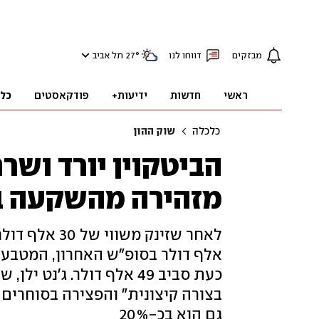
מבזקים
דווחו לנו
°
27
תל אביב
ראשי
חדשות
ידיעות+
פודקאסטים
כל
כלכלה
שוק ההון
הביטקוין יורד ושר
מזהירה מהשקעה 
כעת סביב 49 אלף דולר. ג
בצורה קיצונית" והפצירה בסוחרים
גם הוא בכ-20%