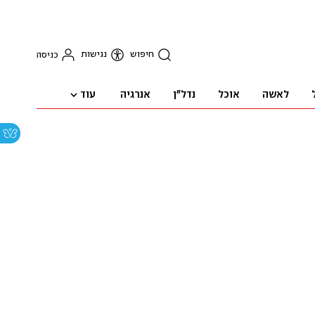
חיפוש
נגישות
כניסה
עוד
לאשה
אוכל
נדל"ן
אנרגיה