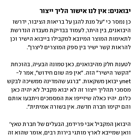
יבואנים: אין לנו אישור הליך ייצור
כן נמסר כי "על מנת להגן על בריאות הציבור, ידרשו 
היבואנים, בין היתר, לעמוד בבדיקת מעבדה הנדרשת 
לתאימות המוצר המיובא למקבילו בייבוא הישיר וכן 
להראות קשר ישיר בין ספק המוצרים ליצרן". 
לטענת חלק מהיבואנים, כאן טמונה הבעיה, בהוכחת 
"הקשר הישיר" הזה. "אין פה שום חידוש", אמר ל-
ynet יבואן משקאות. "ברגע שהמדינה ממשיכה לבקש 
מסמכי תהליך ייצור זה לא יבוא מקביל. לא יהיה כאן 
כלום. יהיו כאלה שיזייפו את המסמכים ויתבעו אותם 
והם יקימו חברה חדשה. אין בשורה אמיתית". 
היבואן המקביל אבי פרידמן, הבעלים של חברת טאץ' 
וואן שמייבא לארץ מותגי בירות רבים, אומר שהוא זה 