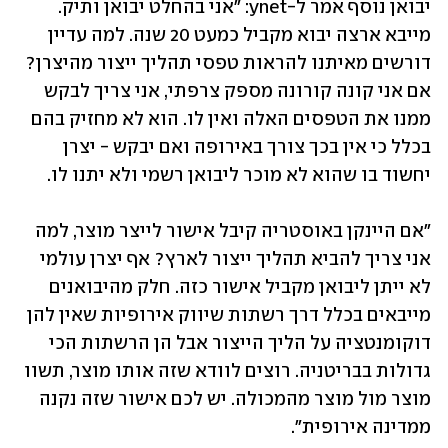
יבואן נוסף אמר ל-ynet: "אני בהחלט יבואן ותיק. 
מייבא ארצה יבוא מקביל כמעט 20 שנה. למה עדיין 
דורשים מאיתנו להראות טפסי תהליך ייצור מהיצרן? 
אם אני קונה קורונה מספק צרפתי, אני צריך לבקש 
ממנו את הטפסים האלה ואין לו. הוא לא מחזיק בהם 
בכלל כי אין בכך צורך באירופה ואם יבקש - יצרן 
יחשוד בו שהוא לא מוכר ליבואן רשמי ולא יתנו לו.
"אם היינקן באוסטריה קיבל אישור לייצר מוצר, למה 
אני צריך להביא תהליך ייצור לארץ? אף יצרן עולמי 
לא ייתן ליבואן מקביל אישור כזה. חלק מהיבואנים 
מייבאים בכלל דרך רשתות שיווק אירופיות שאין להן 
דוקומנטציה על הליך הייצור אבל הן הרשתות הכי 
גדולות בבריטניה. רוצים לוודא שזה אותו מוצר, תשוו 
מוצר מול מוצר מהמכולה. יש לכם אישור שזה נקנה 
ממדינה אירופית". 