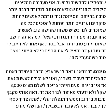
שתפקידו להקשיב ולחשב. אני מעבירה תהליכים 
לילדים ולהורים שמביאים אותם לנקודה הרבה יותר 
טובה בחייהם. הסיינטלוגיה גורמת לאנשים להיות 
פיקחים וערניים יותר ופחות להסכים לכל מה 
שמוכרים לנו. כשיש משהו שעושה טוב לאנשים 
אחרים, זה מעורר התנגדות. ישאלו למה אתה חושב 
שאתה יודע טוב יותר. אבל בסדר, אף אחד לא חייב. לי 
זה טוב ועוזר והציל לי את החיים כי לא הייתי במצב 
טוב כשהגעתי לזה".
מינוס:
 "בוודאי. נראה לי שבארץ, הדרך היחידה באמת 
להצליח זה לעבוד בשחור, ואני לא יכולה לעשות זאת. 
אז אין ברירה. פעם הייתי צריכה לשלם מע"מ 3,000 
שקל ולא ידעתי מאיפה לגרד את זה. ראה אותי מקבץ 
נדבות ברחוב וממש התנפלתי עליו, 'אתה צריך כסף, 
לך לעבוד, אני לא עובדת בשבילך'. הבן שלי נקרע 