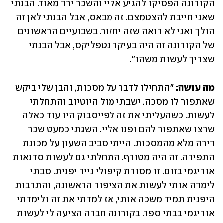
הקורונה הפסיקו להגיע אליי והשכר ירד מאוד. הבנתי 
שאני חייבת להצטמצם. זה מבאס, אבל הבנתי לאן זה 
הולך ואני לא רואה שזה יחזור. בשבועיים הראשונים 
של הקורונה זה היה בעיקר נטפליקס, אבל הבנתי 
שצריך לעשות משהו".
מה עושה: 
"התחילו לדבר על מסכות, והבן שלי ביקש 
שאתפור לו מסכה. ישבתי מול היוטיוב והתחלתי 
לעשות. כשהעליתי את זה לפייסבוק היו עוד כאלה 
שרצו שאתפור להם ופנו אליי. השגתי כמעט שכר 
דירה מלא מהמסכות. הייתי סביב השעון על מכונת 
התפירה. זה היה מטורף. התחלתי גם לעשות סדנאות 
אוריגמי בזום. זו מסורת קיפולי נייר יפנית. סבתי 
לימדה אותי לעשות את הציפור הראשונה, והתרבות 
היפנית תמיד משכה אותי, אז למדתי את זה ולימדתי 
אוריגמי בבתי ספר. בקורונה חברה הציעה לי לעשות 