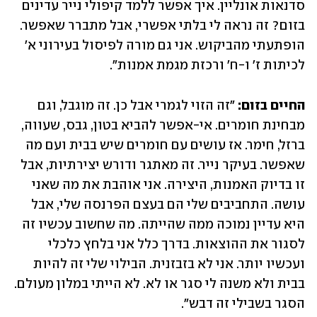
סדנאות אונליין. איך אפשר ללמד קיפולי נייר עדינים 
בזום? זה נראה לי בלתי אפשרי, אבל מתברר שאפשר. 
הופתעתי מהביקוש. אני גם מורה לפיסול בעירוני א' 
לכיתות ז' ו-ח' ורכזת מגמת אמנות".
החיים בזום:
 "זה הזוי לגמרי אבל כן. זה מוגבל, וגם 
מבחינת חומרים. אי-אפשר להביא בטון, גבס, שעווה, 
ברזל, חימר. אז עושים עם חומרים שיש בבית ועם מה 
שאפשר. בעיקר נייר. זה מאתגר ודורש יצירתיות, אבל 
זו בדיוק האמנות, היצירה. אני אוהבת את מה שאני 
עושה. התחביבים שלי הם בעצם הפרנסה שלי, אבל 
היא עדיין נמוכה ממה שהייתה. מה שחשוב עכשיו זה 
לסגור את ההוצאות. בדרך כלל אני בלחץ כלכלי 
ועכשיו יותר. אני לא בזבזנית. הבילוי שלי זה להיות 
בבית ולא משנה לי סגר או לא. לא הייתי במלון מעולם. 
הסגר בשבילי זה דבש". 