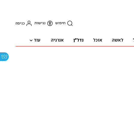
חיפוש
נגישות
כניסה
עוד
לאשה
אוכל
נדל"ן
אנרגיה