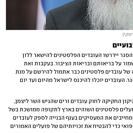
יסקי
)
ועיים
במסגרת המתווה של משרד השיכון, בצל הסגר יידרשו העובדים הפלסטינים להישאר ללון 
בישראל למשך שבועיים, וזאת על מנת לשמור על בריאותם ובריאות הציבור. בעקבות זאת 
המשרד קרא לקבלנים בעלי היתר העסקה של עובדים פלסטינים כבר אתמול להירשם על מנת 
לקבל אישור שהייה בישראל לתקופת הסגר. העובדים יוכלו להיכנס לישראל מהיום ועד יום 
אישור הכניסה מתאפשר לאחר שאושר תיקון החקיקה לחוק עובדים זרים שהגיש השר ליצמן, 
לפיו נקבעו תנאים מחייבים למעסיקים פועלים פלסטינים השוהים בארץ לתקופה ממושכת בשל 
הסגר. במסגרת התיקון, מעוגנים כללים המחייבים את המעסיקים בענף הבנייה לספק לעובדים 
פלסטינים תנאי מגורים הולמים וביטוח רפואי כדי להבטיח את זכויותיהם של פועלים האמורים 