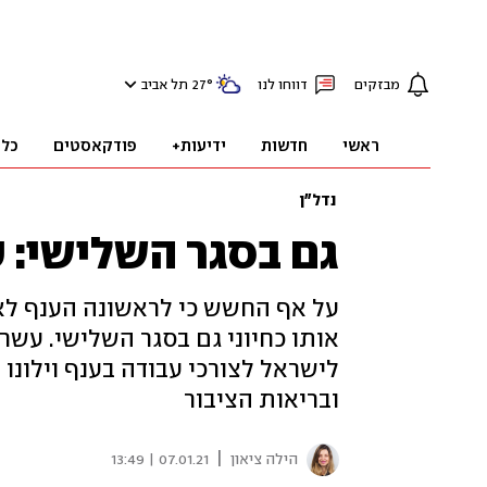
מבזקים
דווחו לנו
°
27
תל אביב
ראשי
חדשות
ידיעות+
פודקאסטים
כלכ
נדל"ן
גם בסגר השלישי: ע
על אף החשש כי לראשונה הענף לא
אותו כחיוני גם בסגר השלישי. עשר
לישראל לצורכי עבודה בענף וילונו
ובריאות הציבור
|
הילה ציאון
07.01.21 | 13:49