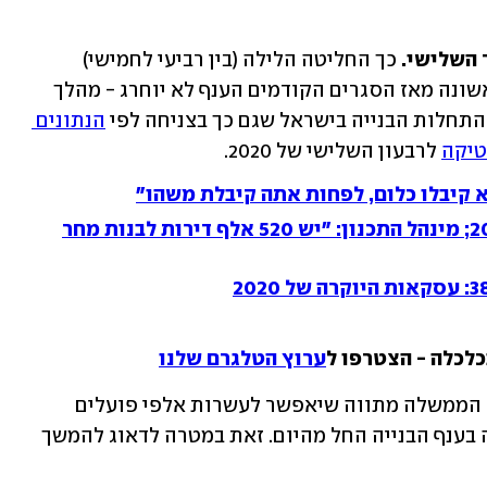
ר השלישי.
 כך החליטה הלילה (בין רביעי לחמישי) 
הממשלה, לאחר שהתעורר החשש כי לראשונה מאז הסגרים הקודמים הענף לא יוחרג - מהלך 
התחלות הבנייה בישראל שגם כך בצניחה לפי 
הנתונים 
טיקה
 לרבעון השלישי של 2020.
א קיבלו כלום, לפחות אתה קיבלת משהו"
ירידה במספר הדירות שאושרו ב-2020; מינהל התכנון: "יש 520 אלף דירות לבנות מחר
כלכלה - הצטרפו ל
ערוץ הטלגרם שלנו
אמש הביא משרד הבינוי והשיכון לאישור הממשלה מתווה שיאפשר לעשרות אלפי פועלים 
פלסטינים להיכנס לישראל לצורכי עבודה בענף הבנייה החל מהיום. זאת במטרה לדאוג להמשך 