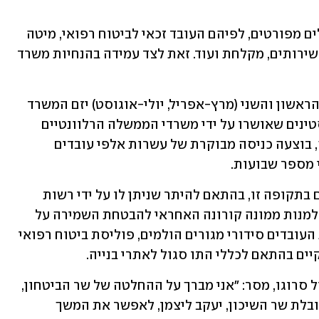
הצעת החוק שאושרה בכנסת קובעת כללים מפורטים, לפיהם העובד זכאי לביטוח רפואי, מיטה 
וכלי מיטה, ארונות אישיים, מטבח מצויד, שירותים, מקלחת ועוד. זאת לצד עמידה בהנחיות משרד 
במשרד השיכון מזכירים כי בתקופת הגל הראשון והשני (מרץ-אפריל, יולי-אוגוסט) יזם המשרד 
הסדרי לינה וביטוח עבור הפועלים הפלסטינים שאושרו על ידי משרדי הממשלה הרלוונטיים 
והמטה לביטחון לאומי. במסגרת המתווה, בוצעה כניסה מבוקרת של עשרות אלפי עובדים 
 מספר שבועות.
מעסיק שיבחר להעסיק עובדים פלסטינים בתקופה זו, בהתאם להיתר שניתן לו על ידי רשות 
האוכלוסין וההגירה, יידרש לדווח על כך, למנות ממונה קורונה האחראי להבטחת השמירה על 
הנחיות משרד הבריאות, ולהעמיד לטובת העובדים סידורי מגורים הולמים, פוליסת ביטוח רפואי 
יים בהתאם לכללי התו סגול לאתרי בנייה.
נשיא התאחדות הקבלנים בוני הארץ, ראול סרוגו, מסר: "אני מברך על ההחלטה של שר הביטחון, 
בני גנץ, וראש הממשלה בנימין נתניהו בהובלת שר השיכון, יעקב ליצמן, לאפשר את המשך 