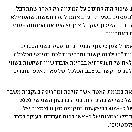
המתווה היה טעון את אישור שר הביטחון, שיכול היה לחתום על המתווה רק לאחר שתתקבל 
ההחלטה הסופית להחריג את הענף. בשלב מסוים בשעות הערב אתמול עלו חששות שהענף לא 
יוחרג, אולם לאחר לחצים מהצד של שר הבינוי והשיכון, יעקב ליצמן, שהציג את המתווה - ענף 
ם האחרונים.
בשיחה עם ראש הממשלה בנימין נתניהו אמר ליצמן כי ענף הבנייה נותר פעיל בשני הסגרים 
האחרונים מאחר שלהשבתתו עלולות להיות "השלכות קשות ומרחיקות לכת בהיבטי הכלכלה 
והתעסוקה". לדבריו, משמעות השבתה מלאה של הענף "היא בבחינת אובדן שווי השקעות בשווי 
של למעלה משבעה מיליארד שקל וסיכון לפגיעה קשה במצבם הכלכלי של מאות אלפי עובדים 
ליצמן הוסיף כי "פעילות ענף הבנייה נמצאת במגמת האטה אשר הולכת ומחריפה בעקבות משבר 
הקורונה. מגמה זו מתבטאת בירידה חדה של כשליש בהתחלות בנייה ברבעון השני של 2020 
(בהשוואה לרבעון השני אשתקד), ירידה של כ-40% בהשקעות בתקופת זמן זו (צמצום של 
ארבעה מיליארד שקל לעומת הרבעון המקביל) וצמצום של כ-18% בכוח העבודה, בעיקר בקרב 
לסטינים".