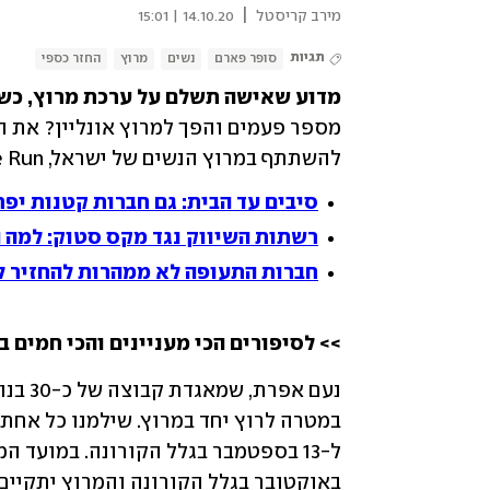
|
מירב קריסטל
14.10.20 | 15:01
תגיות
סופר פארם
נשים
מרוץ
החזר כספי
מדוע שאישה תשלם על ערכת מרוץ, כש
להשתתף במרוץ הנשים של ישראל, Life Run, של חברת כפיים וסופר-פארם.
סיבים עד הבית: גם חברות קטנות יפר
רשתות השיווק נגד מקס סטוק: למה ה
חברות התעופה לא ממהרות להחזיר ל
>> לסיפורים הכי מעניינים והכי חמים ב