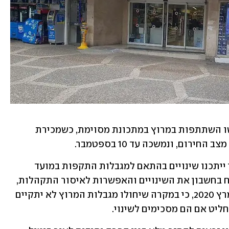
מהמועצה לצרכנות נמסר: "הצרכנים רכשו השתתפות במרוץ במתכונת מסוימת, כשמכירת 
"כבר בתחילת התקופה הנ"ל, היה ברור כי ייתכנו שינויים בהתאם למגבלות התקפות במועד 
הרלוונטי. על כן, מצופה מהמשווק כי ייקח בחשבון את השינויים והאפשרות לאיסור התקהלות, 
ויגלה בגילוי נאות לכל הרוכשים, החל ממרץ 2020, כי במקרה שיחולו מגבלות המרוץ לא יתקיים 
ליט אם הם מסכימים לשינוי. 