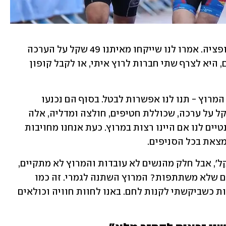
"ביקשנו החזר כספי מלא, אך לא היתה אופציה. אמרו לנו שייקחו מאיתנו 49 שקל על הערכה 
והדרך היחידה לקבל זיכוי על שאר הסכום, היא לצרף שתי חברות לרוץ איתי, או לקבל קופון 
"התווכחנו. שיניתם לחלוטין את קונספט המרוץ - תנו לנו אפשרות לבטל. בסוף הם נכנעו 
והסכימו להחזיר החזר כספי בניכוי 49 שקל על ערכה, שכוללת חטיפים, חולצה ומדליה, אלה 
פריטים שרובם הגיעו מחסויות והם רלוונטיים לנו אם היינו רצות במרוץ. כעת אנחנו מחויבות 
צאת בכל הסניפים. 
"עו"ד שפניתי אליו אמר שזה 'כולה 50 שקל', אבל חלק מהנשים לא עובדות והמרוץ לא מתקיים, 
אז למה לגבות 50 שקל מכל כך הרבה נשים שלא משתתפות? המרוץ השתנה לגמרי. זה כמו 
שאגיע לסופר ויכריחו אותי לקנות פריכיות כשביקשתי לקנות לחם. באנו לחוות חוויה וכולאים 