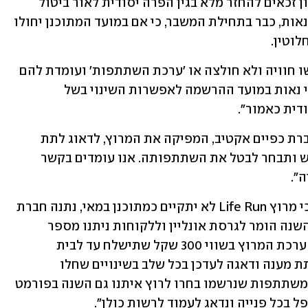
"בנוסף, צרכנים שנרשמו לפני הגל הראשון זכאים להחזר מלא בגין הפרה יסודית לאור ביטול 
המרוץ לפי המתכונת המקורית ואי גילוי נאות, כבר בתחילת המשבר, כי אם במועד המתוכנן יחולו 
לוטין.
"לאור האמור, חשוב לציין שהצרכנים רכשו חוויה ולא חולצה או 'ערכת השתתפות' ועומדת להם 
הזכות לקבל החזר כספי, אם בשל אי גילוי נאות במועד ההרשמה לאפשרות השינוי בשל 
דית כאמור".
מחברת סופר-פארם נמסר: "הנחנו את חברת כפיים אקטיב, המפיקה את המרוץ, לדאוג לתת 
מענה לצורך ולהחזר כספי לכל מי שתבקש ותבחר לבטל את השתתפותה. אנו עומדים בקשר 
".
מחברת כפיים אקטיב נמסר: "עם ההבנה כי מרוץ Life Run לא יתקיים כמתוכנן במאי, נתנה חברת 
כפיים אקטיב מענה לכל הפונות. המרוץ השנה הומר לגרסת אונליין וללקוחות ניתנו מספר 
אפשרויות, ביניהן החזר כספי לצד קבלת ערכת המרוץ בשווי 300 שקל שתישלח עד לבית 
הלקוחה. חברת כפיים אקטיב מקפידה לתת מענה ודאגה לעדכן בכל שלב בשינויים שחלו 
בתקופה מאתגרת זו. לשמחתנו, 95% מהמשתתפות שנרשמו בחרו לרוץ איתנו גם השנה בפורמט 
ל בכל פנייה ונדאג לעמוד לרשות כולן".