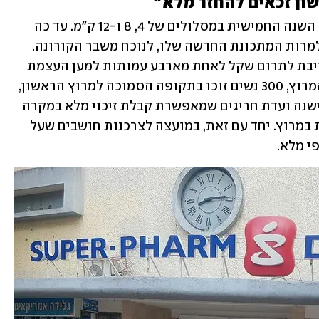
שון זכאים להחזר מלא"
לפי חברת כפיים, מרוץ הנשים מתקיים זו השנה החמישית במסלולים של 4, 8 ו-12 ק"מ. עד כה 
נרשמו למרוץ 9,000 נשים ברחבי הארץ, למרות המתכונת החדשה שלו, לנוכח משבר הקורונה. 
במסגרת המרוץ, רשת סופר-פארם מתחייבת לתרום שקל לאחת מארבע עמותות למען העצמת 
נשים לבחירת המשתתפות. לפי מארגני המרוץ, 300 נשים זוכו בתקופה הסמוכה למרוץ הראשון, 
משום שהיו זכאיות לביטול מלא. כמו כן, ישנה ועדת חריגים שמאפשרת קבלת זיכוי מלא במקרה 
של חולי או קושי אחר שמגביל השתתפות במרוץ. יחד עם זאת, במועצה לצרכנות חושבים שעל 
י מלא.