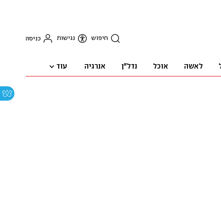
חיפוש
נגישות
כניסה
עוד
לאשה
אוכל
נדל"ן
אנרגיה