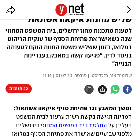
המדינה מערערת לעליון: "לסגור
שליש מחנות איקאה אשתאול"
לטענת מתכננת מחוז ירושלים, בית המשפט המחוזי
שגה כשאישר את פתיחת הסניף של ענקית הריהוט
במלואו, בזמן ששליש משטח החנות הוקם לטענתה
בניגוד לדין. "פגיעה קשה במאבק בעבריינות
הבנייה"
שלומית צור, כלכליסט
| פורסם:
01.07.20 | 11:19
22 תגובות
נמשך המאבק נגד פתיחת סניף איקאה אשתאול: 
המדינה הגישה בקשת רשות ערעור לבית המשפט 
העליון על 
החלטת בית המשפט המחוזי
 בירושלים 
מלפני שבועיים שאישרה את פתיחת הסניף במלואו, 