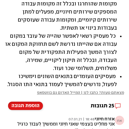
מקומות שהוחרגו ובכלל זה מקומות עבודה 
המספקים שירותים חיוניים, מפעלים למתן 
שירותים קיומיים, ומקומות עבודה שעוסקים 
בעבודות בינוי או תשתית. 
 כל מעסיק רשאי לאפשר שהייה של עובד במקום 
עבודה אם שהייתו נדרשת לשם תחזוקת המקום או 
לצורך המשך הפעילות התפקודית של מקום 
העבודה, ובכלל זה תיקון ליקויים, שמירה, 
משלוחים, תשלומי שכר ועוד.
 מעסיקים העומדים בתנאים השונים וימשיכו 
לפעול, נדרשים להמשיך לעמוד בתנאי התו הסגול.  
מצאתם טעות? כתבו לנו | המייל האדום גם בווטסאפ
25
תגובות
הוספת תגובה
אזרח חיוני
18:48 | 07.01.21
אח
אני מחליט בעצמי שאני חיוני וממשיך לעבוד כרגיל
הממשלה הזו היא ממש לא חיונית וכל החלטותיה