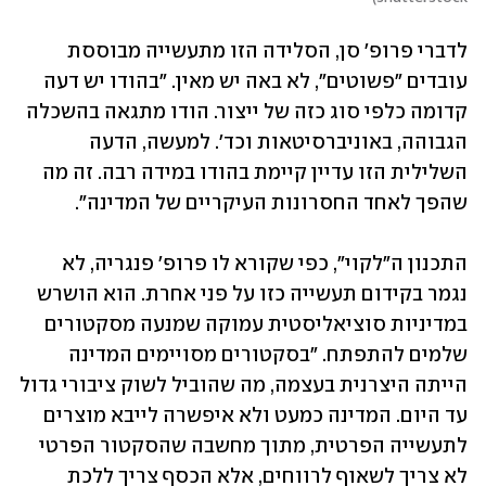
לדברי פרופ' סן, הסלידה הזו מתעשייה מבוססת 
עובדים "פשוטים", לא באה יש מאין. "בהודו יש דעה 
קדומה כלפי סוג כזה של ייצור. הודו מתגאה בהשכלה 
הגבוהה, באוניברסיטאות וכד'. למעשה, הדעה 
השלילית הזו עדיין קיימת בהודו במידה רבה. זה מה 
שהפך לאחד החסרונות העיקריים של המדינה".
התכנון ה"לקוי", כפי שקורא לו פרופ' פנגריה, לא 
נגמר בקידום תעשייה כזו על פני אחרת. הוא הושרש 
במדיניות סוציאליסטית עמוקה שמנעה מסקטורים 
שלמים להתפתח. "בסקטורים מסויימים המדינה 
הייתה היצרנית בעצמה, מה שהוביל לשוק ציבורי גדול 
עד היום. המדינה כמעט ולא איפשרה לייבא מוצרים 
לתעשייה הפרטית, מתוך מחשבה שהסקטור הפרטי 
לא צריך לשאוף לרווחים, אלא הכסף צריך ללכת 