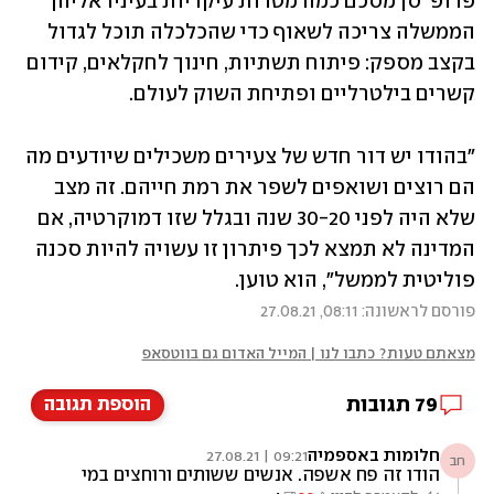
פרופ' סן מסכם כמה מטרות עיקריות בעיניו אליהן 
הממשלה צריכה לשאוף כדי שהכלכלה תוכל לגדול 
בקצב מספק: פיתוח תשתיות, חינוך לחקלאים, קידום 
קשרים בילטרליים ופתיחת השוק לעולם. 
"בהודו יש דור חדש של צעירים משכילים שיודעים מה 
הם רוצים ושואפים לשפר את רמת חייהם. זה מצב 
שלא היה לפני 30-20 שנה ובגלל שזו דמוקרטיה, אם 
המדינה לא תמצא לכך פיתרון זו עשויה להיות סכנה 
פוליטית לממשל", הוא טוען.
פורסם לראשונה: 08:11, 27.08.21
מצאתם טעות? כתבו לנו | המייל האדום גם בווטסאפ
79
תגובות
הוספת תגובה
חלומות באספמיה
09:21 | 27.08.21
חב
הודו זה פח אשפה. אנשים ששותים ורוחצים במי
הפרשות, נדפקים במח עוני מחפיר, חוסר היגיינה,