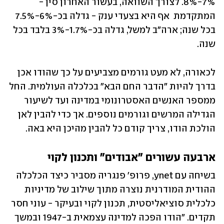
7%-8%. לצורך השוואה, בעשור האחרון סין - 
המתקדמת  אף היא בצעדי ענק - גדלה בכ-6%-7.5% 
בכל שנה; ארה"ב למשל, גדלה בכ-1.7%-3% בלבד בכל 
שנה.
לכאורה, לא מעט גורמים מצביעים על כך שהודו אכן 
בדרך להיות "הדבר החם הבא" בכלכלה העולמית. החל 
ממספר האנשים האסטרונומי במדינה ועד לשיעור 
הגדילה המרשים וגורמים נוספים. אך כדי להבין לאן 
הולכת הודו, צריך קודם כל להבין מהיכן היא באה.
ארבעה עשורים "אבודים" ותכנון לקוי
בשיחה עם ynet, פרופ' פנגריה מסביר כיצד הכלכלה 
ההודית המודרנית נוצרה מתוך שילוב של מדיניות 
כלכלית סוציאליסטית, תכנון לקוי ובעיקר - עוני חסר 
תקדים. "הודו הפכה למדינה עצמאית ב-1947 ובמשך 