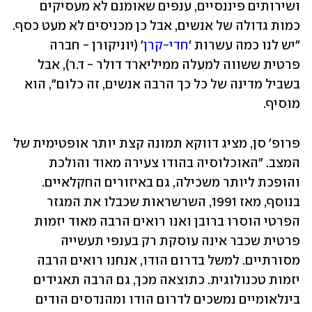
ושירותים פיננסיים, ענפים שאומנם לא מעסיקים 
כמות גדולה של אנשים, אבל כן מכניסים לא מעט כסף. 
"יש לנו כמה עשרות '
חדי-קרן
' (יוניקורן - חברה 
פרטית ששווה למעלה ממיליארד דולר - ד.ר), אבל 
בשביל מדינה של כל כך הרבה אנשים, זה כלום", הוא 
מוסיף.
פרופ' סן, מציג דווקא תמונה קצת יותר אופטימית של 
המצב. "האוכלוסיה בהודו צעירה מאוד והולכת 
והופכת ליותר משכילה, גם באיזורים החקלאיים. 
בנוסף, מאז 1991, השרשראות שכבלו את המגזר 
הפרטי הוסרו ברובן ואנו רואים הרבה מאוד יזמות 
פרטית שכבר אינה עוסקת רק בענפי תעשייה 
מסורתיים. למשל בדרום הודו, אנחנו רואים הרבה 
יזמות טכנולוגית. כתוצאה מכך, גם הרבה תאגידים 
בינלאומיים נמשכים לדרום הודו ומהנדסים הודים 