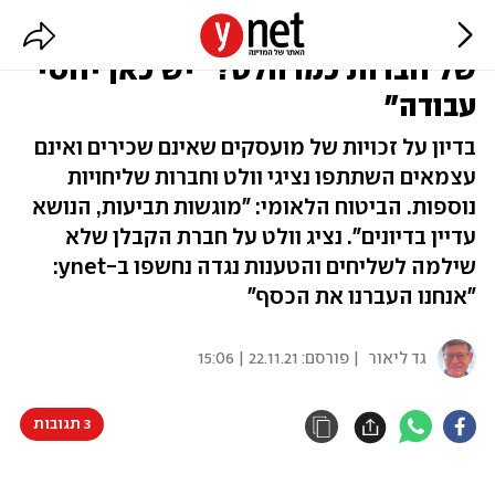
הכנסת תתערב בהעסקה הבעייתית
של חברות כמו וולט? "יש כאן יחסי
עבודה"
בדיון על זכויות של מועסקים שאינם שכירים ואינם
עצמאים השתתפו נציגי וולט וחברות שליחויות
נוספות. הביטוח הלאומי: "מוגשות תביעות, הנושא
עדיין בדיונים". נציג וולט על חברת הקבלן שלא
שילמה לשליחים והטענות נגדה נחשפו ב-ynet:
"אנחנו העברנו את הכסף"
גד ליאור
| פורסם:
22.11.21 | 15:06
3 תגובות