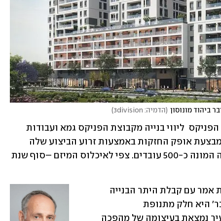
 ביהוד מונוסון
(
הדמיה: 3division
)
מהחברה נמסר כי הפרויקט מלווה על ידי הפניקס  ליווי בנייה מקבוצת הפניקס גמא ועבודות 
החפירה בשטח כבר החלו.  את העבודות מבצעת אופק החזקות באמצעות זרוע הביצוע שלה 
ובסיוע תאגיד העובדים הזרים שבבעלותה המונה כ-500 עובדים. צפי לאיכלוס המיזם –סוף שנת 
קובי אופק, יו"ר ובעלים של אופק החזקות אמר עם קבלת היתר הבנייה 
כי, "קבלת היתר הבנייה לפרויקט 'מוהליבר' היא חלק מתנופת 
ההתחדשות העירונית ביהוד-מונוסון. העיר נמצאת בעיצומה של מהפכה 