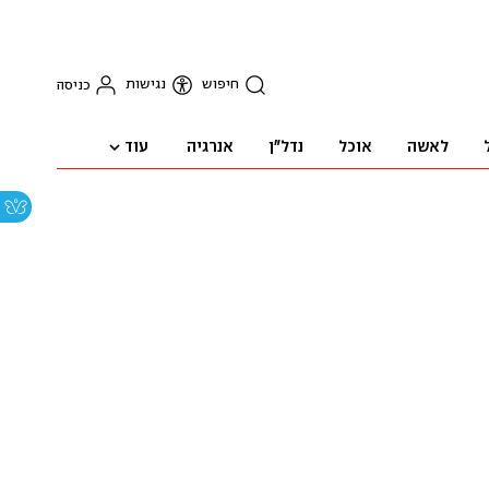
חיפוש
נגישות
כניסה
עוד
לאשה
אוכל
נדל"ן
אנרגיה