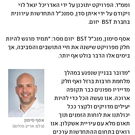
וממ״ד. הפרויקט יתוכנן על ידי האדריכל יגאל לוי 
ויקודם על ידי איתן סדן, סמנכ"ל התחדשות עירונית 
בחברת BST  יזום.
אסף סימון, מנכ"ל BST  יזום מסר: "תמיד מרגש להיות 
חלק מפרויקט שישנה את חיי התושבים והסביבה, אך 
בימים אלו הדבר בולט אף יותר.
"מדובר בבניין שנפגע במהלך 
מלחמת חרבות ברזל ואף חלק 
מדייריו מפונים כבר תקופה 
ארוכה. אנו נעשה הכל כדי להיות 
יעילים מדויקים ולקצר ככל 
יכולתנו את לוחות הזמנים תוך 
אסף סימון
תאום מלא עם עיריית אשקלון. אנו 
צלם: אריק סולטן
רואים בתחום ההתחדשות ערכים 