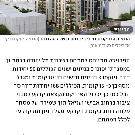
גלריה
הדמיית פרויקט פינוי בינוי ברמת גן של קטה גרופ
(
הדמיה: יעקובוביץ 
אדריכלים סטודיו אור
)
הפרויקט מתייחס למתחם בשכונת תל יהודה ברמת גן 
במסגרתו יפונו 9 בניינים ישנים הכוללים 56 יחידות 
דיור  ויוקמו 3 בניינים חדשים בני 10 קומות ומגדל 
נוסף בן כ- 15 קומות, הכוללים 168 יחידות דיור סך 
הכל. כמו כן, יכלול הפרויקט הקצאת קרקע למבני 
ציבור ברחוב אבישי ועזיאל תוך שמירה  על מסחר 
מלווה רחוב בקומת הקרקע, מעל חניון תת קרקעי 
לכלל המתחם. 