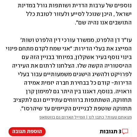
נוספים של ערבות הדדית ושותפות גורל במדינת 
ישראל , היכן שנוכל לסייע ולעזור לטובת כלל 
התושבים אנו נהיה שם". 
עו״ד דן הלפרט, ממשרד עורכי דין הלפרט ושות׳ 
המייצג את בעלי הדירות: ״אני שמח לקדם מתחם פינוי 
בינוי נוסף בעיר אשקלון, במיוחד בבניין הזה עם 
ההיסטוריה הקשה שלו. הצלחנו לרתום את העיריה 
לפרויקט ולהשיג הישגים משמעותיים עבור בעלי 
הדירות- קודם כל בבחירת חברה יזמית אמידה 
וראויה. בנוסף, דאגנו בין היתר גם למימון קרן 
תחזוקה, השתתפות ברווחים עתידיים וגם לתקציב 
תחזוקה שוטפת לבניינים הקיימים עד שיהרסו".
מצאתם טעות? כתבו לנו | המייל האדום גם בווטסאפ
3
תגובות
הוספת תגובה