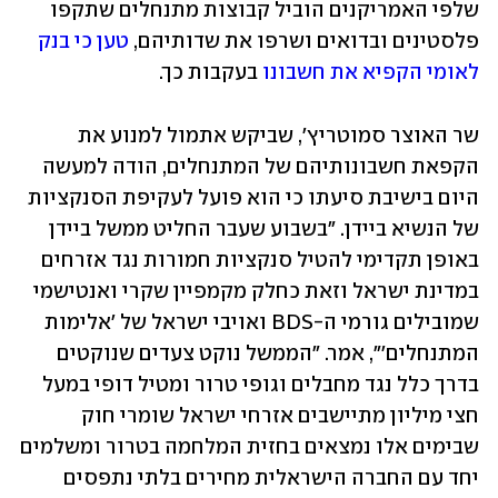
שלפי האמריקנים הוביל קבוצות מתנחלים שתקפו 
פלסטינים ובדואים ושרפו את שדותיהם, 
טען כי בנק 
לאומי הקפיא את חשבונו
 בעקבות כך.
שר האוצר סמוטריץ', שביקש אתמול למנוע את 
הקפאת חשבונותיהם של המתנחלים, הודה למעשה 
היום בישיבת סיעתו כי הוא פועל לעקיפת הסנקציות 
של הנשיא ביידן. "בשבוע שעבר החליט ממשל ביידן 
באופן תקדימי להטיל סנקציות חמורות נגד אזרחים 
במדינת ישראל וזאת כחלק מקמפיין שקרי ואנטישמי 
שמובילים גורמי ה-BDS ואויבי ישראל של 'אלימות 
המתנחלים'", אמר. "הממשל נוקט צעדים שנוקטים 
בדרך כלל נגד מחבלים וגופי טרור ומטיל דופי במעל 
חצי מיליון מתיישבים אזרחי ישראל שומרי חוק 
שבימים אלו נמצאים בחזית המלחמה בטרור ומשלמים 
יחד עם החברה הישראלית מחירים בלתי נתפסים 