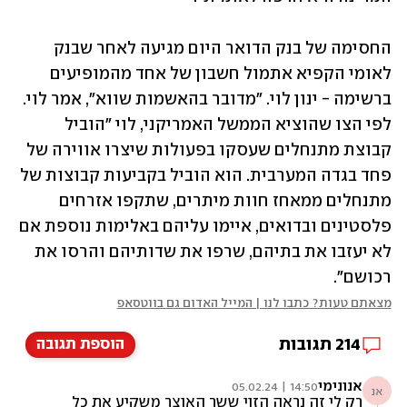
החסימה של בנק הדואר היום מגיעה לאחר שבנק 
לאומי הקפיא אתמול חשבון של אחד מהמופיעים 
ברשימה - ינון לוי. "מדובר בהאשמות שווא", אמר לוי. 
לפי הצו שהוציא הממשל האמריקני, לוי "הוביל 
קבוצת מתנחלים שעסקו בפעולות שיצרו אווירה של 
פחד בגדה המערבית. הוא הוביל בקביעות קבוצות של 
מתנחלים ממאחז חוות מיתרים, שתקפו אזרחים 
פלסטינים ובדואים, איימו עליהם באלימות נוספת אם 
לא יעזבו את בתיהם, שרפו את שדותיהם והרסו את 
רכושם".
מצאתם טעות? כתבו לנו | המייל האדום גם בווטסאפ
214
תגובות
הוספת תגובה
אנונימי
14:50 | 05.02.24
אנ
רק לי זה נראה הזוי ששר האוצר משקיע את כל