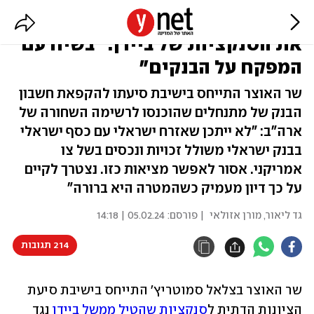
סמוטריץ' מודה שהוא פועל לעקוף
את הסנקציות של ביידן: "בשיח עם
המפקח על הבנקים"
שר האוצר התייחס בישיבת סיעתו להקפאת חשבון
הבנק של מתנחלים שהוכנסו לרשימה השחורה של
ארה"ב: "לא ייתכן שאזרח ישראלי עם כסף ישראלי
בבנק ישראלי משולל זכויות ונכסים בשל צו
אמריקני. אסור לאפשר מציאות כזו. נצטרך לקיים
על כך דיון מעמיק כשהמטרה היא ברורה"
גד ליאור
,
מורן אזולאי
| פורסם:
05.02.24 | 14:18
214 תגובות
שר האוצר בצלאל סמוטריץ' התייחס בישיבת סיעת 
הציונות הדתית ל
סנקציות שהטיל ממשל ביידן
 נגד 