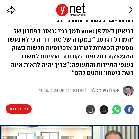
מנכ"ל שירות התעסוקה: "טוב שלא
חוזרים למודל החל"ת"
בריאיון לאולפן ynet תמך רמי גראור בפתרון של
"המודל הגרמני" במקרה של סגר, הודה כי לא נעשו
מספיק הכשרות לשילוב אוכלוסיות חלשות בשוק
התעסוקה בתקופת הקורונה והתייחס למשבר
בענפי התיירות והתעופה: "צריך יהיה לראות איזה
רשת ביטחון נותנים להם"
אטילה שומפלבי
| פורסם:
24.08.21 | 10:50
23 תגובות