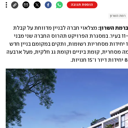
הוספת תגובה
רמת השרון
רמת השרון:
 מצלאוי חברה לבניין מדווחת על קבלת 
היתר בנייה לפרויקט ברחוב אוסישקין 9–11 בעיר. במסגרת הפרויקט תהרוס החברה שני מבני 
מגורים הכוללים כיום 30 יחידות דיור ו־14 יחידות מסחריות רשומות, ותקים במקומם בניין חדש 
הכולל ארבע כניסות, בן 7 קומות מעל קומה מסחרית, קומת ביניים וקומת גג חלקית, מעל ארבעה 