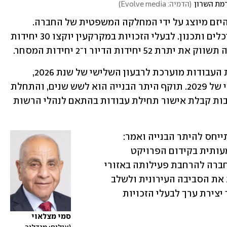
רמת השרון
(
הדמיה: Evolve media
)
הדיירים מיוצגים על ידי עו״ד גיא בטאט והיזם מיוצג על ידי המחלקה המשפטית של החברה. 
אדריכלי הפרויקט הם ד.ס בנין ערים אדריכלים ותכנון. לבעלי הזכויות במקרקעין יוקצו 30 יחידות 
מהחברה נמסר כי, "נכון למועד זה, תחילת העבודות מוערכת לרבעון השלישי של שנת 2026, 
והשלמת הפרויקט צפויה ברבעון השלישי של 2029. תוקף היתר הבנייה הוא לשש שנים, והתחלת 
הבנייה כפופה לעמידה בתנאי ההיתר, לרבות קבלת אישור תחילת עבודות בהתאם לנהלי הרשות 
סמי מצלאוי, יו"ר מצלאוי חברה לבניין התייחס להיתר הבנייה ואמר: 
"קבלת היתר הבנייה מהווה אבן דרך משמעותית בקידום הפרויקט 
ומבטאת את המשך יישום אסטרטגיית החברה להרחבת פעילותה באזורי 
ביקוש. הפרויקט באוסישקין צפוי לשדרג את הסביבה העירונית ולשלב 
מגורים איכותיים לצד מסחר שכונתי, תוך יצירת ערך לבעלי הזכויות 
סמי מצלאוי 