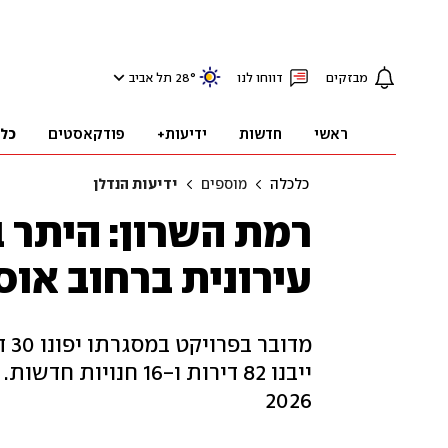
מבזקים
דווחו לנו
°
28
תל אביב
ראשי
חדשות
ידיעות+
פודקאסטים
כל
כלכלה
מוספים
ידיעות הנדלן
רמת השרון: היתר 
עירונית ברחוב אוס
ייבנו 82 דירות ו-16
2026