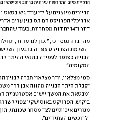
הדמיית מיזם התחדשות עירונית ברחוב אוסישקין ב
דיור ו־14 יחידות מסחריות, בעוד שהחברה תשווק את יתרת 52 יחידות הדיור ו־2 יחידות המסחר.
המקומית".
ולרוכשים העתידיים".