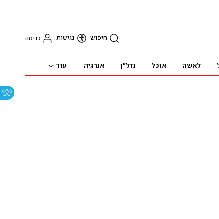
חיפוש
נגישות
כניסה
עוד
לאשה
אוכל
נדל"ן
אנרגיה