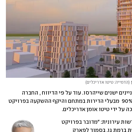
(
הדמייה: טיטו אדריכלים
)
הפרויקט יוקם במקומן של 72 יח"ד ב-6 בניינים ישנים שייהרסו. עוד על פי הדיווח , החברה 
השלימה עד כה התקשרות עם למעלה מ 90%  מבעלי הדירות במתחם והיקף ההשקעה בפרויקט 
לדברי איתי סמדר, מנכ"ל רוטשטיין התחדשות עירונית: "מדובר בפרויקט 
במיקום אסטרטגי בשכונת הגפן המבוקשת ברמת גן, בסמוך לפארק 