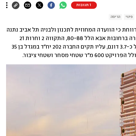
1 תגובות
פינוי
הריסה
קבוצת רוטשטיין מדווחת כי הוועדה המחוזית לתכנון ולבניה תל אביב נתנה 
תוקף לפרויקט פינוי בינוי שמקדמת החברה ברחובות אבא הלל 80-88, התקווה 2 וחרות 21 
ברמת גן. המתחם משתרע על פני שטח של כ-3.7 דונם, עליו תקים החברה 202 יח"ד במגדל בן 35 