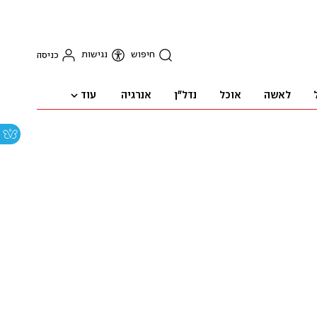
חיפוש
נגישות
כניסה
עוד
לאשה
אוכל
נדל"ן
אנרגיה