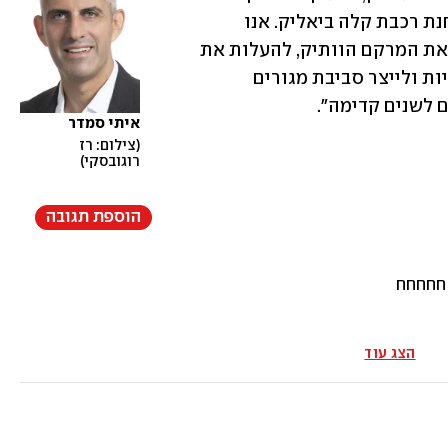
הירקון, לבורסה ולמרכז העיר, וקרוב לתחנת רכבת קלה ביאליק. אנו 
רואים בפרויקט הזדמנות אמיתית לחדש את המרקם הוותיק, להעלות את 
רמת המיגון והבטיחות, לשפר את התשתיות ולייצר סביבת מגורים 
לשנים קדימה".
איתי סמדר
צילום: רז 
רוגובסקי
הוספת תגובה
 חחחחח
הצג עוד