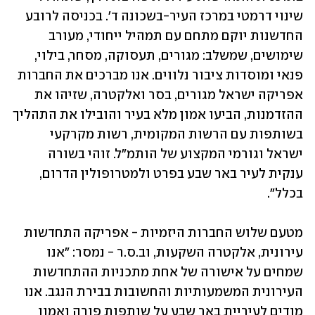
שינוי דרמטי במרכז העיר-בשכונה ד׳. בכניסה לרובע 
החדשנות יוקם מתחם עם תמהיל ייחודי, מעורב 
שימושים, שמשלב: מגורים, תעסוקה, מסחר, בילוי, 
פנאי ומוסדות ציבור נלווים. אנו מברכים את החברות 
אפריקה ישראל מגורים, בסר ואלקטרה, שזיהו את 
ההזדמנות, הביעו אמון מלא בעיר והובילו את התהליך 
בשותפות עם הרשות המקומית, רשות מקרקעי 
ישראל וגורמי המקצוע של הותמ״ל. זוהי בשורה 
ענקית לעיר באר שבע בפרט ולמטרופולין הדרום, 
בכלל״.
מטעם שלוש החברות היזמיות - אפריקה התחדשות 
עירונית, אלקטרה השקעות, וב.ס.ר - נמסר: "אנו 
שמחים על אישורה של אחת מתכניות ההתחדשות 
העירונית המשמעותיות והחשובות בבירת הנגב. אנו 
מודים לעיריית באר שבע על שותפות פורה ואמון 