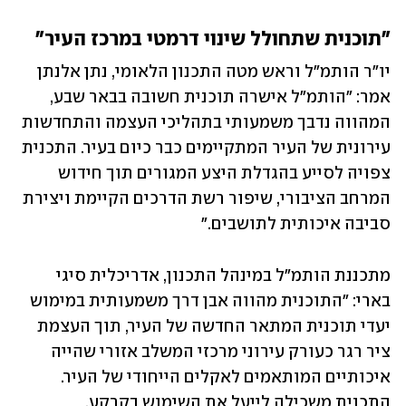
"תוכנית שתחולל שינוי דרמטי במרכז העיר"
יו"ר הותמ"ל וראש מטה התכנון הלאומי, נתן אלנתן 
אמר: "הותמ"ל אישרה תוכנית חשובה בבאר שבע, 
המהווה נדבך משמעותי בתהליכי העצמה והתחדשות 
עירונית של העיר המתקיימים כבר כיום בעיר. התכנית 
צפויה לסייע בהגדלת היצע המגורים תוך חידוש 
המרחב הציבורי, שיפור רשת הדרכים הקיימת ויצירת 
סביבה איכותית לתושבים."
מתכננת הותמ"ל במינהל התכנון, אדריכלית סיגי 
בארי: "התוכנית מהווה אבן דרך משמעותית במימוש 
יעדי תוכנית המתאר החדשה של העיר, תוך העצמת 
ציר רגר כעורק עירוני מרכזי המשלב אזורי שהייה 
איכותיים המותאמים לאקלים הייחודי של העיר. 
התכנית משכילה לייעל את השימוש בקרקע, 