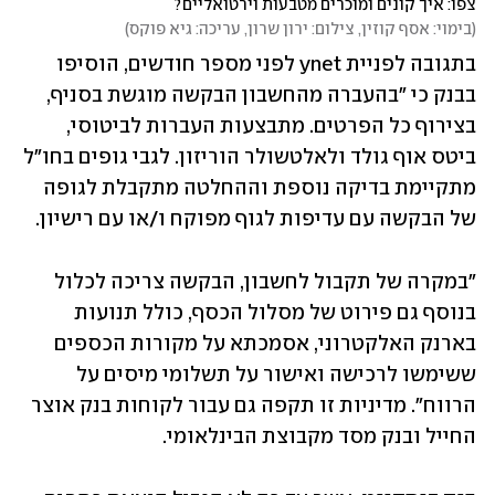
צפו: איך קונים ומוכרים מטבעות וירטואליים?
(
בימוי: אסף קוזין, צילום: ירון שרון, עריכה: גיא פוקס
)
בתגובה לפניית ynet לפני מספר חודשים, הוסיפו 
בבנק כי "בהעברה מהחשבון הבקשה מוגשת בסניף, 
בצירוף כל הפרטים. מתבצעות העברות לביטוסי, 
ביטס אוף גולד ולאלטשולר הוריזון. לגבי גופים בחו"ל 
מתקיימת בדיקה נוספת וההחלטה מתקבלת לגופה 
של הבקשה עם עדיפות לגוף מפוקח ו/או עם רישיון.
"במקרה של תקבול לחשבון, הבקשה צריכה לכלול 
בנוסף גם פירוט של מסלול הכסף, כולל תנועות 
בארנק האלקטרוני, אסמכתא על מקורות הכספים 
ששימשו לרכישה ואישור על תשלומי מיסים על 
הרווח". מדיניות זו תקפה גם עבור לקוחות בנק אוצר 
החייל ובנק מסד מקבוצת הבינלאומי.