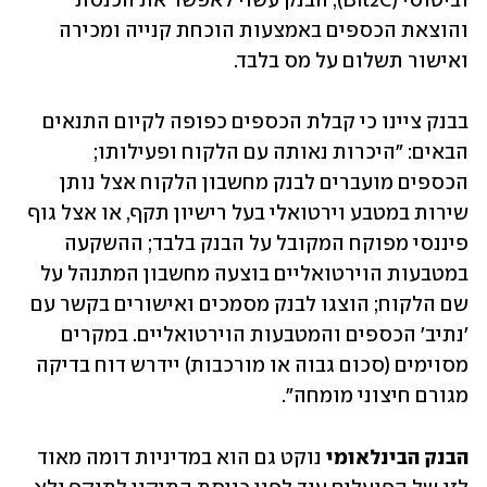
וביטוסי (Bit2C), הבנק עשוי לאפשר את הכנסת 
והוצאת הכספים באמצעות הוכחת קנייה ומכירה 
ואישור תשלום על מס בלבד.
בבנק ציינו כי קבלת הכספים כפופה לקיום התנאים 
הבאים: "היכרות נאותה עם הלקוח ופעילותו; 
הכספים מועברים לבנק מחשבון הלקוח אצל נותן 
שירות במטבע וירטואלי בעל רישיון תקף, או אצל גוף 
פיננסי מפוקח המקובל על הבנק בלבד; ההשקעה 
במטבעות הוירטואליים בוצעה מחשבון המתנהל על 
שם הלקוח; הוצגו לבנק מסמכים ואישורים בקשר עם 
'נתיב' הכספים והמטבעות הוירטואליים. במקרים 
מסוימים (סכום גבוה או מורכבות) יידרש דוח בדיקה 
מגורם חיצוני מומחה".
הבנק הבינלאומי
 נוקט גם הוא במדיניות דומה מאוד 