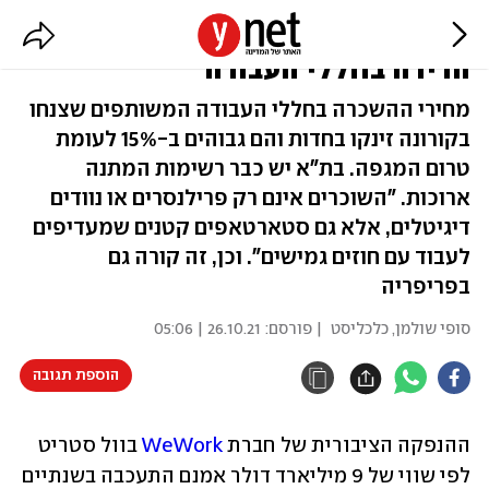
דעיכת הקורונה מזניקה את שכר
הדירה בחללי העבודה
מחירי ההשכרה בחללי העבודה המשותפים שצנחו
בקורונה זינקו בחדות והם גבוהים ב-15% לעומת
טרום המגפה. בת"א יש כבר רשימות המתנה
ארוכות. "השוכרים אינם רק פרילנסרים או נוודים
דיגיטלים, אלא גם סטארטאפים קטנים שמעדיפים
לעבוד עם חוזים גמישים". וכן, זה קורה גם
בפריפריה
סופי שולמן, כלכליסט
| פורסם:
26.10.21 | 05:06
הוספת תגובה
ההנפקה הציבורית של חברת 
WeWork
 בוול סטריט 
לפי שווי של 9 מיליארד דולר אמנם התעכבה בשנתיים 