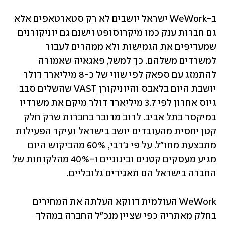
ב-WeWork ישראל יושבים לא רק סטארטאפים אלא 
גם חברות ענק כמו מיקרוסופט וישנם גם יוניקורנים 
שמעדיפים את הגמישות ולא ממהרים לעבור 
למשרדים משלהם. כך למשל, פאגאיה שאמורה 
להתמזג עם ספאק לפי שווי של כ-8 מיליארד דולר 
יושבת היום בלאבס והיוניקורן VAST שהשלים סבב 
גיוס אחרון לפי 3.7 מיליארד דולר מיקם את משרדיו 
במיקסר בתל אביב. לרוב מדובר בחברות שרק חלק 
קטן יחסית מהעובדים יושב בישראל ועיקר הפעילות 
מתבצעת מחו"ל. על פי ג'רבי, 60% מהביקוש היום 
מגיע מעסקים קטנים ובינוניים ו-40% מהלקוחות של 
החברה בישראל הם תאגידים גלובליים.
WeWork העולמית דווקא העלתה את המחירים 
בחלק מאתריה כפי שציין מנכ"ל החברה במהלך 