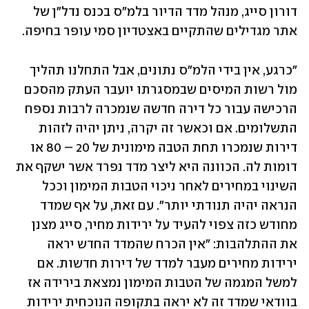
דורון סייג, מנהל מדד הדיור בלמ"ס בכנס נדל"ן של 
אתר מגדילים שהתקיים באצטדיון סמי עופר בחיפה.
"כרגע, אין בידי הלמ"ס נתונים, אבל התחלנו תהליך 
מול רשות המיסים שבמסגרתו יועבר העתק מהסכם 
הרכישה עבור כל דירה חדשה שנמכרה לרבות נספח 
התשלומים. אם וכאשר זה יקרה, ניתן יהיה לזהות 
דירות שנמכרו תחת הטבה מימונית של 20 – 80 או 
דומות לה. הכוונה היא ליצר מדד נפרד אשר ישקף את 
השינוי במחירים לאחר ניכוי הטבות המימון וככל 
הנראה יהיה תנודתי יותר". עם זאת, על אף שמדד 
מחודש כזה צפוי להעיד על ירידות מחיר, סייג מצנן 
את ההתלהבות: "אין הכרח שהמדד החדש יראה 
ירידות מחירים מעבר למדד של דירות חדשות. אם 
למשל המגמה של הטבות המימון נמצאת בירידה אז 
בוודאי שמדד זה לא יראה בתקופה הנוכחית ירידות 