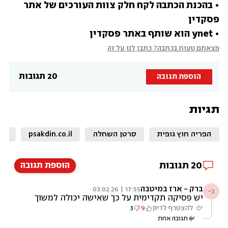
• בהכנת הכתבה לקח חלק צוות העורכים של אתר 
• ynet הוא שותף באתר פסקדין
מצאתם טעות בכתבה? כתבו לנו על זה
20 תגובות
הוספת תגובה
תגיות
הפריה חוץ גופית
סרטן השחלה
psakdin.co.il
סר
20
תגובות
הוספת תגובה
ברק - ארז במיטבה
17:55 | 03.02.26
ב-
יש פסיקה תקדימית על כך שאישה יכולה למשוך
את הסכמתה מקיום יחסי מין בכל רגע, גם אם
להצטרף לדיון
9
3
הסכימה להם קודם לכן, קרי רק הרצון הרגע
תגובה אחת
הנוכחי נחשב והוא גובר על כל הסכמה קודמת. לא