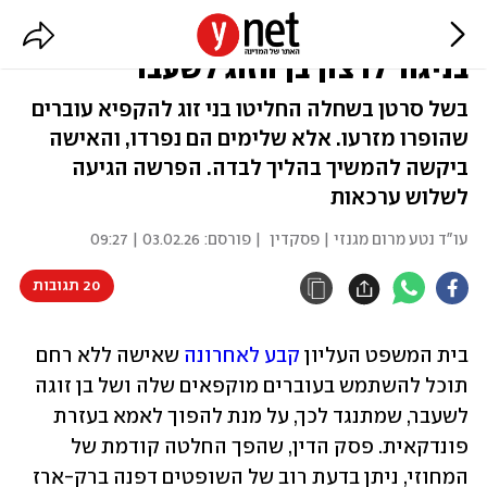
העליון: ייעשה שימוש בעוברים
בניגוד לרצון בן הזוג לשעבר
בשל סרטן בשחלה החליטו בני זוג להקפיא עוברים
שהופרו מזרעו. אלא שלימים הם נפרדו, והאישה
ביקשה להמשיך בהליך לבדה. הפרשה הגיעה
לשלוש ערכאות
עו"ד נטע מרום מגנזי | פסקדין
| פורסם:
03.02.26 | 09:27
20 תגובות
בית המשפט העליון 
קבע לאחרונה
 שאישה ללא רחם 
תוכל להשתמש בעוברים מוקפאים שלה ושל בן זוגה 
לשעבר, שמתנגד לכך, על מנת להפוך לאמא בעזרת 
פונדקאית. פסק הדין, שהפך החלטה קודמת של 
המחוזי, ניתן בדעת רוב של השופטים דפנה ברק-ארז 