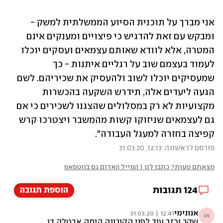
אני מברך על תוכנית הסיוע הממשלתית למשק - 
ומבקש עם זאת להדגיש כי פיצויים ומענקים אינם 
המטרה, אלא לוודא שאותם עצמאים ועסקים יוכלו 
לעמוד בעצמם שוב על רגליים איתנות - כך 
שמעסיקים יוכלו לשוב ולהעסיק את שכיריהם. לשם 
הגעה ליעדים אלה, תידרש השקעה בהכשרות 
מקצועיות לא רק במסלולים שהצגנו לשכירים כי אם 
גם לעצמאים שניזוקו קשות מהמשבר ויצטרכו קרש 
קפיצה בחזרה למעגל העבודה".
פורסם לראשונה: 12:13, 31.03.20
מצאתם טעות? כתבו לנו | המייל האדום גם בווטסאפ
124
תגובות
הוספת תגובה
אנונימי
12:41 | 31.03.20
אנ
שקר וכזב עוד לפני הקורונה היתה אבטלה דו