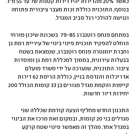
כאשר 20% מהדירות יהיו דירות קטנות של עד 55 מ"ר. 
בנוסף, התוכנית כוללת זכות מעבר ציבורית פתוחה 
ונגישה להולכי רגל סביב המגדל.
במתחם פנחס רוטנברג 79-85  בשכונת שיכון מזרחי 
הוחלט להפקיד תוכנית פינוי בינוי של עיריית רמת גן 
וחברת יומנטרה פנחס רוטנברג, שנמצאת בשטח 
בבעלות עירונית, בסמוך למכללת רמת גן ומוסדות 
ציבור. התוכנית, שנערכה על ידי משרד מועלם 
אדריכלות והנדסת בניין, כוללת הריסת 62 דירות 
קיימות והקמת מגדל מגורים בן 33 קומות הכולל 200 
יחידות דיור חדשות.
התכנון החדש מחליף הצעה קודמת שכללה שני 
מגדלים בני 20 קומות, ובמקום זאת מרכז את הבינוי 
במגדל אחד. מהלך זה מאפשר פינוי שטח קרקע 