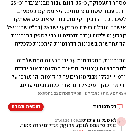
מסחר ותעסוקה, כ-36  דונם עבור מבני ציבור וכ-25 
דונם עבור שטחים פתוחים. היא ממוקמת ממערב 
לשכונת נווה רבין הקיימת. בחודש אוגוסט אשתקד 
אישרה הנהלת רשות מקרקעי ישראל (רמ"י) שריון של 
קרקע משלימה עבור תוכנית זו כדי לספק לתוכניות 
ההתחדשות בשכונות הדרומיות היתכנות כלכלית.
התוכניות, המקודמות על ידי הרשות הממשלתית 
להתחדשות עירונית, הרשות המקומית אור יהודה 
ורמ"י, יכללו מבני מגורים עד 17 קומות. הן נערכו על 
ידי ארי כהן - מיכאל וינד אדריכלות ובינוי ערים.
מצאתם טעות? כתבו לנו | המייל האדום גם בווטסאפ
21
תגובות
הוספת תגובה
לא מעל 12 קומות
08:25 | 27.05.26
למ
בונים סלאמס לגובה. אחזקת מגדלים יקרה מאוד.
האם תושבי המגדלים יוכלו לשלם את האחזקה?