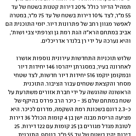
תמהיל הדיור כולל 20% דירות קטנות בשטח של עד 
55 מ"ר, לצד 10% דירות בשטח של עד 75 מ"ר, במטרה 
לאפשר מגוון רחב של פתרונות דיור. יזמי התוכנית הם 
אביב במתחם הרא"ה הגת רמת גן וצרפתי צבי ושות', 
והיא נערכה על ידי רן בלנדר אדריכלים.
שלוש תוכניות התחדשות עירונית נוספות אושרו 
לאחרונה בעיר, במסגרתן ייהרסו 146 יחידות דיור 
ובמקומן יוקמו 516 יחידות דיור חדשות, לצד שטחי 
מסחר והקצאת שטחים עבור הציבור. התוכנית 
הראשונה שהוגשה על ידי חברת אזורים משתרעת על 
שטח במתחם שלם 35 - כיכר הרב פרדס בהיקף של 
כ-2.3 דונם בשכונת רמת השקמה, מדרום לכיכר. היא 
מציעה הריסת מבנה ישן בן 4 קומות הכולל 36 דירות 
לטובת מגדל מגורים בן 25 קומות עם 122 דירות. 25 
דירות יהיו בשטח של עד 55 מ"ר. בנוסף, התוכנית, 