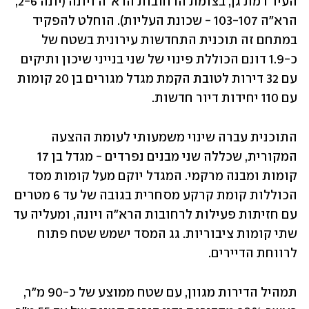
העיר רמת גן, בצומת הרחובות הרא"ה ויונה (יונה 2-6, 
הרא"ה 103-107 - שכונת העליות). הוחלט להפקיד 
במתחם זה תוכנית התחדשות עירונית בשטח של 
כ-1.9 דונם הכוללת פינוי של שני בנייני שיכון ותיקים 
עם 32 דירות לטובת הקמת מגדל מגורים בן 20 קומות 
עם 110 יחידות דיור חדשות.
התוכנית עברה שינוי משמעותי לעומת ההצעה 
המקורית, שכללה שני מבנים נפרדים - מגדל בן 17 
קומות ומבנה מרקמי. המגדל יוקם מעל קומות מסד 
הכוללות קומת קרקע מסחרית בגובה של עד 6 מטרים 
עם חזיתות פעילות לרחובות הרא"ה ויונה, ומעליה עד 
שתי קומות ציבוריות. גג המסד ישמש שטח פתוח 
לרווחת הדיירים.
תמהיל הדירות מגוון, עם שטח ממוצע של כ-90 מ"ר, 