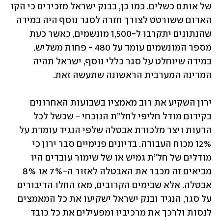
של אותם כשלים. כמו כן, בבנק ישראל מזכירים כי הקו 
האדום ששורטט לצורך חזרה לסגר נוסף היה במידה 
שהנתונים יתקרבו ל-1,500 מונשמים, כאשר כעת 
מספר המונשמים עומד על 480 - פחות משליש. 
במידה שיוחלט על סגר כללי נוסף, ישראל תהיה 
המדינה המערבית הראשונה שתעשה זאת.
ירון השקיע את רוב מאמציו בשבועות האחרונים 
בקידום מודל חליפי לחל”ת הנוכחי - שכשל לכל 
הדעות ויצר מלכודת אבטלה שלפי הנגיד עומדת על 
12% מכוח העבודה. בדיונים פנימיים סבר ירון כי 
מודלים של חל”ת גמיש או של שימור עובדים היו 
מביאים זה מכבר את האבטלה לאזור ה-7% או 8% 
אבטלה. אלא שבימים הקרובים, מאז החלו הדיבורים 
על סגר, הנגיד ובנק ישראל ישקיעו את כל המאמצים 
לנסות ולרכך את מרכיביו ומפעילים את כל כובד 