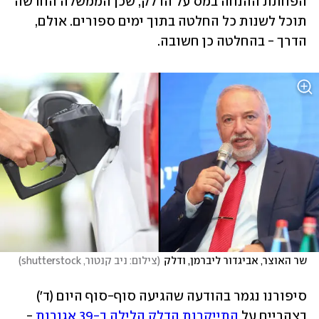
הפחתת ההנחה במס על הדלק, שכן הממשלה החדשה 
תוכל לשנות כל החלטה בתוך ימים ספורים. אולם, 
הדרך - בהחלטה כן חשובה.
שר האוצר, אביגדור ליברמן, ודלק
(
צילום: ניב קנטור, shutterstock
)
סיפורנו נגמר בהודעה שהגיעה סוף-סוף היום (ד') 
בצהריים על 
התייקרות הדלק הלילה ב-39 אגורות
 - 