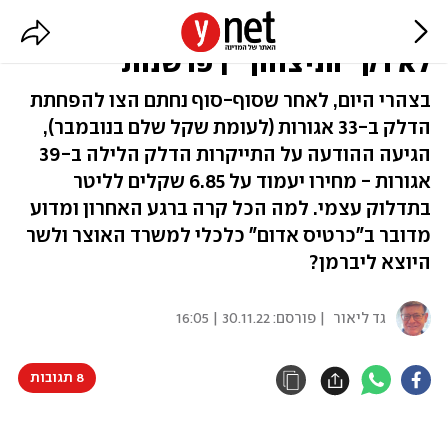
בלגן הדלק: בכלכלה חשובה גם הדרך,
לא רק "הניצחון" | פרשנות
בצהרי היום, לאחר שסוף-סוף נחתם הצו להפחתת
הדלק ב-33 אגורות (לעומת שקל שלם בנובמבר),
הגיעה ההודעה על התייקרות הדלק הלילה ב-39
אגורות - מחירו יעמוד על 6.85 שקלים לליטר
בתדלוק עצמי. למה הכל קרה ברגע האחרון ומדוע
מדובר ב"כרטיס אדום" כלכלי למשרד האוצר ולשר
היוצא ליברמן?
גד ליאור
| פורסם:
30.11.22 | 16:05
8 תגובות