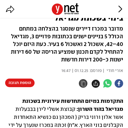
הוד השרון: התקדמות במיזם פינוי
בינוי בשכונת מגדיאל
מדובר במכרז דיירים שנסגר בהצלחה במתחם
הכולל 5 בניינים ישנים בכתובות פדויים 3, מגדיאל
40–42, אשכול 2 ואשכול 6 בעיר. כעת היזם יוכל
להתחיל לקדם תכנון שמציע הריסה של 60 דירות
ישנות כ-200 דירות חדשות
אורי חודי
| פורסם:
01.12.25 | 16:47
הוספת תגובה
התקדמות במיזם התחדשות עירונית בשכונת 
מגדיאל בהוד השרון: 
קבוצת אשלי לירן בבבעלות 
אשר אלון ורוני בריק ( המכהן גם כנשיא התאחדות 
הקבלנים בוני הארץ. א"ח) זכתה במכרז שנערך על ידי 