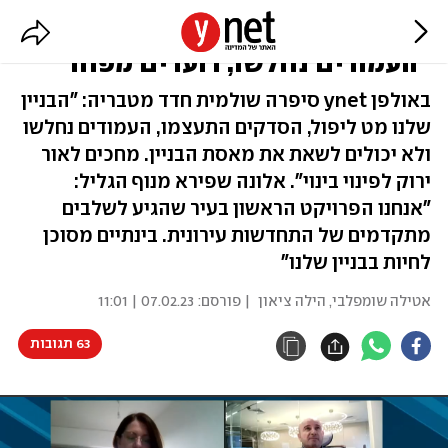
הדיירים בבניינים הישנים חוששים:
"העמודים נחלשו, רועדים מפחד"
באולפן ynet סיפרה שולמית חדד מטבריה: "הבניין
שלנו מט ליפול, הסדקים התעצמו, העמודים נחלשו
ולא יכולים לשאת את מאסת הבניין. מחכים לאור
ירוק לפינוי בינוי". אלונה שפירא מנוף הגליל:
"אנחנו הפרויקט הראשון בעיר שהגיע לשלבים
מתקדמים של התחדשות עירונית. בינתיים מסוכן
לחיות בבניין שלנו"
אטילה שומפלבי
,
הילה ציאון
| פורסם:
07.02.23 | 11:01
63 תגובות