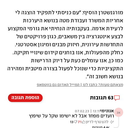
מורגנשטרן הוסיף: "עם כניסתי לתפקיד הוצגה לי 
אחריות המשרד ועבודת מטה בנושא היערכות 
לרעידת אדמה. בעקבותיה הנחיתי את גורמי המקצוע 
לבצע אינטגרציה בין משאבים, כגון פרויקטים של 
התחדשות עירונית, חיזוק מבנים ומיגון אסטרטגי. 
כחלק מהפעולות, אנו בוחנים קידום שינויי חקיקה. 
כמו כן, אנו עומלים כעת על דיוק הדרישות 
התקציביות כדי שנוכל לפעול בצורה מיטבית ומהירה 
בנושא חשוב זה".
מצאתם טעות? כתבו לנו | המייל האדום גם בווטסאפ
63
תגובות
הוספת תגובה
אנונימי
13:11 | 07.02.23
אנ
רועדים מפחד אבל לא ישימו שקל על שיפוץ
הבניין כולם מחפשים את האקזיט של הפינוי בינוי
להצטרף לדיון
71
13
4
תגובות