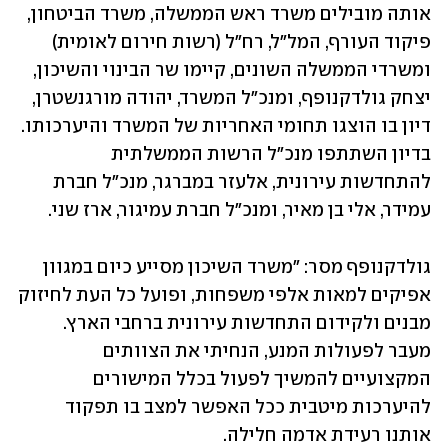
אותה מובילים משרד ראש הממשלה, משרד הביטחון, 
פיקוד העורף, המל"ל, רח"ל (רשות חירום לאומית) 
ומשרדי הממשלה השונים, קיימו שר הבינוי והשיכון, 
יצחק גולדקנופף, ומנכ"ל המשרד, יהודה מורגנשטרן, 
דיון בו הוצגו תחומי האחריות של המשרד והיערכותו. 
בדיון השתתפו מנכ"ל הרשות הממשלתית 
להתחדשות עירונית, אלעזר במברגר, מנכ"ל חברת 
עמידר, אלי בן מאיר, ומנכ"ל חברת עמיגור, ארז שני.
גולדקנופף מסר: "משרד השיכון מסייע כיום במגוון 
אפיקים למאות אלפי משפחות, ופועל כל העת לחיזוק 
מבנים ולקידום התחדשות עירונית ברחבי הארץ. 
מעבר לפעולות המנע, הנחיתי את הצוותים 
המקצועיים להמשיך לפעול בכלל המישורים 
להיערכות מיטבית ככל האפשר למצב בו תפקוד 
אותנו רעידת אדמה חלילה.