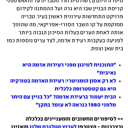
סיפרה היום (ג') שולמית חדד מטבריה על החשש מפני 
קריסת הבניין שבו היא גרה ועל ההמתנה לקידום 
פרויקט התחדשות עירונית ראשון בעיר. טבריה 
ממוקמת על קו השבר הסורי-אפריקאי, מה שהופך 
אותה לאחת הערים בעלות הסיכון הגבוה ביותר 
לפגיעה בעקבות רעידת אדמה, לצד ערים נוספות כמו 
בית שאן וצפת.
"התוכנית למיגון מפני רעידות אדמה היא 
נאיבית"
לא רק אסון הומניטרי: רעידת האדמה בטורקיה 
היא גם קטסטרופה כלכלית
הבית יעמוד ברעידת אדמה? "כל בניין עם היתר 
מלפני 1980 כנראה לא עומד בתקן"
>> לסיפורים החשובים והמעניינים בכלכלה 
ובצרכנות - הצטרפו 
לערוץ הטלגרם שלנו
 והאזינו 