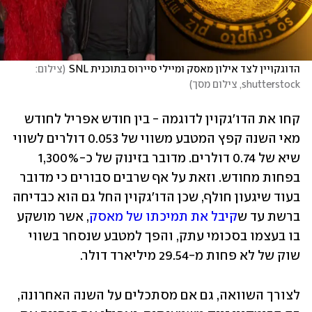
הדוגקויין לצד אילון מאסק ומיילי סיירוס בתוכנית SNL
(
צילום: 
shutterstock, צילום מסך
)
קחו את הדו'גקוין לדוגמה - בין חודש אפריל לחודש 
מאי השנה קפץ המטבע משווי של 0.053 דולרים לשווי 
שיא של 0.74 דולרים. מדובר בזינוק של כ-1,300% 
בפחות מחודש. וזאת על אף שרבים סבורים כי מדובר 
בעוד שיגעון חולף, שכן הדו'גקוין החל גם הוא כבדיחה 
ברשת עד ש
קיבל את תמיכתו של מאסק
, אשר מושקע 
בו בעצמו בסכומי עתק, והפך למטבע שנסחר בשווי 
שוק של לא פחות מ-29.54 מיליארד דולר.
לצורך השוואה, גם אם מסתכלים על השנה האחרונה, 