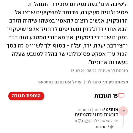
ה'שיבה אינו' בעת נסיקתו מזכירה התנהלות 
פסיכולוגית מעיקרה, שדומה למשקיעים שרצו אל 
הדוג'קוין. אנשים רוצים להאמין במשהו שיהיה הזהב 
הבא אחרי הדוג'קוין ומעדיפים להחזיק אלפי שיטקוין 
במקום שברירי ביטקוין. אין מאחורי המטבע הזה דבר 
וחצי דבר, יעלה, ירד, יעלה - בסוף ילך לשווי 0. זה בסך 
הכול עוד אפקט פסיכולוגי של בהלה למטבע שעלה 
בעשרות אחוזים".
פורסם לראשונה: 08:22, 15.10.21
מצאתם טעות? כתבו לנו | המייל האדום גם בווטסאפ
15
תגובות
הוספת תגובה
אנונימי
16:34 | 16.10.21
אנ
הונאות פונזי להמונים
להצטרף לדיון
11
11
3
תגובות