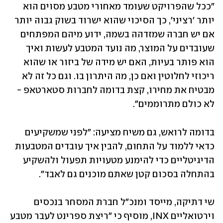
"ככל שהפרויקט שעומד מאחורי מטבע מסוים הוא 
יותר 'רציני', כך הסיכוי שהוא ישרוד בשוק גבוה יותר 
אם יש חברה שמזדהה בשמה, ידוע מיהם המפתחים 
שעובדים על המוצר, מה נועד המטבע לעשות ואיך 
הוא פותר בעיות, האם יש מידה של ביזור או שהוא 
ריכוזי לחלוטין ואם כן, מה היתרון בו. וגם כל זה לא 
מבטיח את מחירו, קצת בדומה לחברות סטארטאפ - 
לא כולם מתרוממים". 
בדומה לרואש, גם משיח מציעה: "לפני שמשקיעים 
כדאי ללמוד על התחום, להבין איך עובדים המטבעות 
הדיגיטליים כדי להימנע מטעויות תפעול ולהשקיע 
בהתחלה בסכום קטן שאתם מוכנים גם לאבד".
שי דתיקה, מייסד ומנכ"ל חברת המסחר בנכסים 
וירטואליים INX, מוסיף כי "ריצת ספרינט לעבר מטבע 