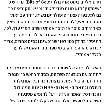
וירטואליים ביטס אוף גולד (Bits of Gold), מדגיש כי 
"שיטקוין" הוא מונח סובייקטיבי וכי יש הקוראים כך 
גם למטבעות מאוד פופולריים בשוק. "יחד עם זאת", 
מסביר רואש, "לרוב המונח מתייחס לפרויקטים שאין 
מאחוריהם מוצר או תוצר אמיתי ושהם חסרי ערך. לכן, 
כשניגשים לנסות ולהבין האם כדאי לרכוש מטבע 
דיגיטלי, בדיוק כמו לפני שרוכשים נכסים אחרים, צריך 
לבדוק מהו הפרויקט, מי מעורב בו והאם יש לו ערך 
כלכלי אמיתי".
באשר לכניסה של שחקני כדורגל ומפורסמים אחרים 
לתחום עם מטבעות משלהם, מסביר רואש כי "מגפת 
הקורונה הובילה את קבוצות הכדורגל המובילות 
בעולם וגם את ה-NFL וה-NBA (ליגות הפוטבול 
והכדורסל האמריקניות - ד.ר) להנפיק מטבעות 
משלהם. למעשה, אלה סוג של קלפי 'סופר-גול' של 