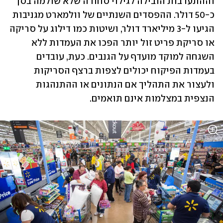
וההתערבות הובילה לגילוי סחורה שלא שולמה בסך 
כ-50 דולר. ההפסדים השנתיים של וולמארט מגניבות 
הגיעו ל-3 מיליארד ‏דולר, ושיטות כמו דילוג על סריקה 
או סריקת פריט זול יותר הפכו את העמדות ללא 
השגחה למוקד מועדף על הגנבים. כעת, עובדים 
בעמדות הפיקוח יכולים לצפות ברצף הסריקות  
ולעצור את התהליך אם הנתונים או ההתנהגות 
הנצפית במצלמות אינם תואמים.‏