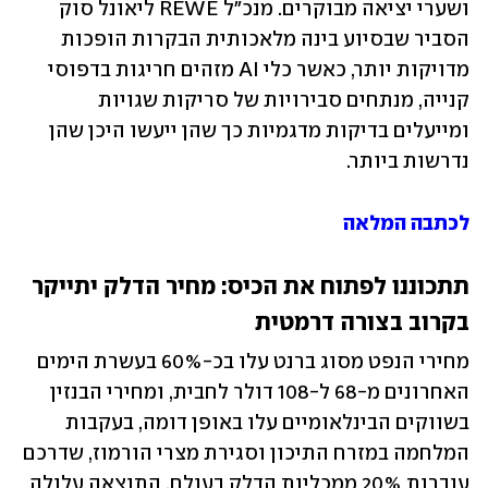
ושערי יציאה מבוקרים. מנכ"ל ‏REWE‏ ליאונל סוק 
הסביר שבסיוע בינה ‏מלאכותית הבקרות הופכות 
מדויקות יותר, כאשר כלי ‏AI‏ מזהים חריגות בדפוסי 
קנייה, מנתחים סבירויות ‏של סריקות שגויות 
ומייעלים בדיקות מדגמיות כך שהן ייעשו היכן שהן 
נדרשות ביותר.‏
לכתבה המלאה
תתכוננו לפתוח את הכיס: מחיר הדלק יתייקר 
בקרוב בצורה דרמטית
‏מחירי הנפט מסוג ברנט עלו בכ-60% בעשרת הימים 
האחרונים מ-68 ל-108 דולר לחבית, ומחירי הבנזין 
‏בשווקים הבינלאומיים עלו באופן דומה, בעקבות 
המלחמה במזרח התיכון וסגירת מצרי הורמוז, שדרכם 
עוברות 20% ממכליות הדלק בעולם. התוצאה עלולה 