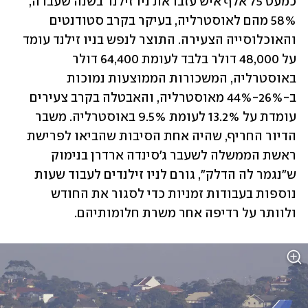
כמעט 75 אלף איש עזבו את ניו זילנד בשנה שעברה, 
58% מהם לאוסטרליה, בעיקר בקרב סטודנטים 
‏והאוכלוסייה הצעירה. התוצר לנפש בניו זילנד עומד 
על 48,000 דולר בלבד לעומת 64,400 דולר 
‏באוסטרליה, המשכורות הממוצעות נמוכות 
ב-26%-44% מאוסטרליה, והאבטלה בקרב צעירים 
עומדת על ‏‏13.2% לעומת 9.5% באוסטרליה. משבר 
הדיור החריף, שהיה אחת הסיבות שהביאו לפרישת 
ראשת ‏הממשלה לשעבר ג'סינדה ארדרן בנימוק 
ש"נגמר לה הדלק", גורם לניו זילנדים לעבוד שעות 
נוספות ‏בעבודות זמניות כדי לסגור את החודש 
ולוותר על רדיפה אחר משרת חלומותיהם.‏‏