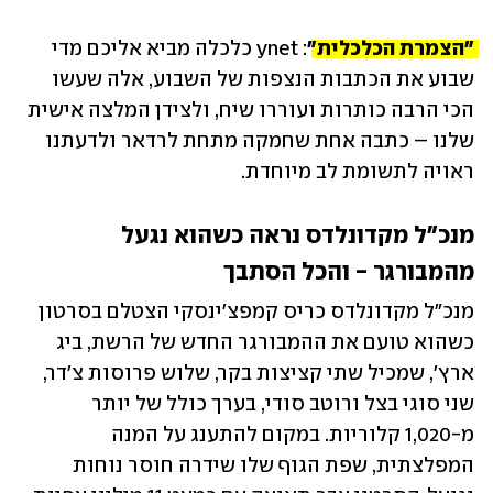
"הצמרת הכלכלית"
: ynet כלכלה מביא אליכם מדי 
שבוע את הכתבות הנצפות של השבוע, אלה שעשו 
הכי הרבה כותרות ועוררו שיח, ולצידן המלצה אישית 
שלנו – כתבה אחת שחמקה מתחת לרדאר ולדעתנו 
ראויה לתשומת לב מיוחדת.
מנכ"ל מקדונלדס נראה כשהוא נגעל 
מהמבורגר - והכל הסתבך
מנכ"ל מקדונלדס כריס קמפצ'ינסקי הצטלם בסרטון 
כשהוא טועם את ההמבורגר החדש של ‏הרשת, ביג 
ארץ', שמכיל שתי קציצות בקר, שלוש פרוסות צ'דר, 
שני סוגי בצל ורוטב סודי, בערך כולל של יותר 
מ-1,020 קלוריות. במקום להתענג על המנה 
המפלצתית, שפת הגוף שלו שידרה חוסר נוחות 