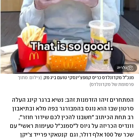
גלריה
מנכ"ל מקדונלדס כריס קמפצ'ינסקי טועם ביג מק
(
צילום: מתוך 
פרסומת של מקדונלדס
)
‏המתחרים זיהו הזדמנות זהב: נשיא ברגר קינג העלה 
סרטון שבו הוא נוגס בהמבורגר בפה מלא ובתיאבון 
‏רב תחת הכיתוב "חשבנו להכין לכם שידור חוזר", 
וונדיס הכריזה על גיוס ל"סמנכ"ל טעימות ראשי" עם 
‏שכר של 100 אלף דולר, וגם  קנטאקי פרייד צ'יקן 