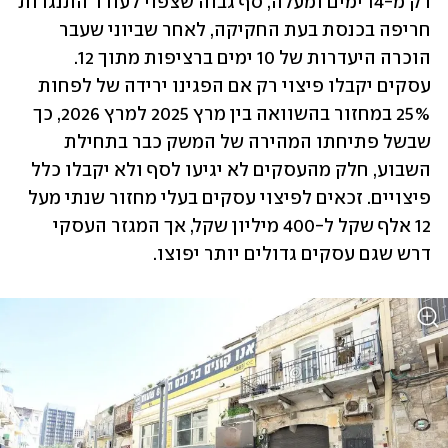
רק מ-14 ימים ומעלה, סף גבוה שצפוי לעורר התנגדות 
חריפה בכנסת בעת ‏החקיקה, לאחר שביוני שעבר 
הוכרה היעדרות של 10 ימים ברציפות מתוך 12. 
עסקים יקבלו פיצוי רק אם ‏הפגינו ירידה של לפחות 
25% במחזור בהשוואה בין מרץ 2025 למרץ 2026, כך 
שבשל פתיחתו המהירה ‏של המשק כבר בתחילת 
השבוע, חלק מהעסקים לא יגיעו לסף ולא יקבלו כלל 
פיצויים. זכאים לפיצוי עסקים ‏בעלי מחזור שנתי מעל 
12 אלף שקל ל-400 מיליון שקל, אך המגזר העסקי 
דרש שגם עסקים גדולים יותר ‏יפוצו.‏‏