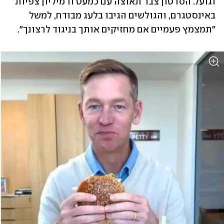
וגועל. הסרטון צבר תאוצה עם כמעט 11 מיליון צפיות 
באינסטגרם, ‏והגולשים הגיבו בלעג מבודח, למשל 
"תמצמץ פעמיים אם מחזיקים אותך בניגוד לרצונך".‏