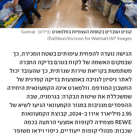
קונים ועובדים בקופות העצמיות בוולמארט
(
צילום: Gunnar 
)
Rathbun/Invision for Walmart/AP Images
‏הגישה נועדה להפחית עימותים בשטח המכירה, כך 
שבמקום האשמה של לקוח בטרם בדיקה החברה 
משתמשת בקריאת שירות שגרתית, כך ‏שהעובד יכול 
לאתר ניסיון לגניבה באמצעות בדיקה קפדנית של 
החשבון המודפס. ‏וולמארט אינה הקמעונאית היחידה 
שמשכללת את שיטות הבקרה: בגרמניה, שבה 
ההפסדים מגניבות במגזר הקמעונאי הגיעו לשיא של 
2.95 מיליארד אירו ב-2024, קבוצת הקמעונאות 
‏REWE‏ מצמידה לקופות אמצעי הרתעה בכמה 
שכבות: מנהלי קופות ‏ייעודיים, כיסוי וידאו משופר 