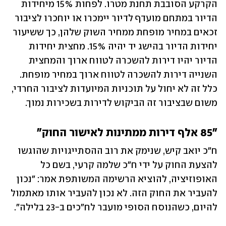
הקרקע הסובבת תחנת מטרו. לפחות 15% מיחידות 
הדיור במתחם מועדף לדיור יימכרו או יוחכרו לציבור 
זכאים במחיר מופחת ממחיר השוק שלהן, כך ששיעור 
יחידות הדיור בהישג יד יהיה 15%. מחצית יחידות 
הדיור יהיו דירות להשכרה לטווח ארוך והמחצית 
השנייה דירות להשכרה לטווח ארוך במחיר מופחת. 
כלל זה לא יחול על תוכניות המיועדות לציבור החרדי, 
משום שבציבור זה הביקוש לדירות בשכירות נמוך.
"85 אלף דירות ממתינות לאישור החוק"
ח"כ יואב קיש, שנימק את רוב ההסתייגויות שהוגשו 
להצעת החוק על ידי ח"כ שלמה קרעי, בשם כל 
האופוזיציה, להוציא הרשימה המשותפת אמר: "נכון 
להעביר את החוק הזה. לא נכון להעביר אותו מאתמול 
להיום, כשהנוסח הסופי מועבר לח"כים ב-23 בלילה".