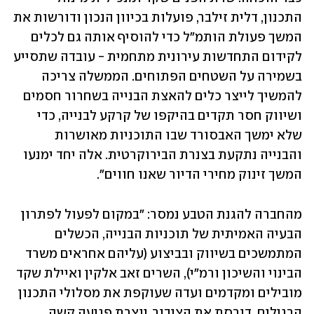
התכנון, דלית זילבר, פועלות בכיוון הנכון ודורשות את 
המשך פעולת הותמ"ל כדי להוסיף אותה גם לכלים 
לקידום התחדשות עירונית מתחמית - עובדה שתסייע 
בשמירה על השטחים הפתוחים. הממשלה צריכה 
להמשיך לייצר כלים להאצת הבנייה בשחרור חסמים 
ושיווק חסר תקדים בהיקפו של קרקע לבנייה, כדי 
שלא ימשך האבסורד שבו התוכניות מאושרות 
והבנייה נתקעת בצנרת הבירוקרטית. אלה יחד ימנעו 
המשך זינוק מחירי הדיור שאנו חווים".
מהחברה להגנת הטבע נמסר: "במקום לפעול לפתרון 
הבעיה האמיתית של תוכניות הבנייה, הכשלים 
המתמשכים בשיווק ובביצוע (עליהם אחראים משרד 
הבינוי והשיכון ורמ"י), השרים זאב אלקין ואיילת שקד 
מובילים ומקדמים ועדה שעוקפת את מסלולי התכנון 
הרגילים, דורסת את הציבור, יוצרת פגיעה קשה 