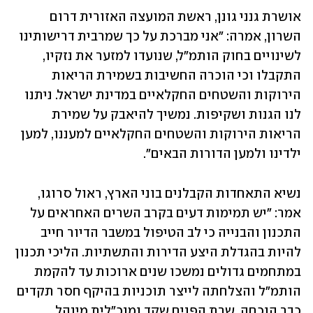
אושרת גנני גונן, ראשת המועצה האזורית דרום 
השרון, אמרה: "אני מברכת על כך שמרבית דרישותינו 
לשינויים בחוק הותמ"ל, שנועדו למזער את נזקיו, 
התקבלו וכי הוכרה החשיבות בשמירת הריאות 
הירוקות והשטחים החקלאיים במדינת ישראל. ניתנו 
לנו הגנות ושקיפות. נמשיך להיאבק על שמירת 
הריאות הירוקות והשטחים החקלאיים למעננו, למען 
ילדינו ולמען הדורות הבאים".
נשיא התאחדות הקבלנים בוני הארץ, ראול סרוגו, 
אמר: "יש תמימות דעים בקרב השרים האחראים על 
התכנון והבנייה כי לב הטיפול במשבר הדיור חייב 
להיות בהגדלת היצע הדירות והתשתיות. הליכי תכנון 
במתחמים גדולים נמשכו שנים ארוכות עד להקמת 
הותמ"ל והצלחתה לייצר תוכניות בהיקף חסר תקדים 
כבר הוכחה. שרת הפנים שקד ומנכ"לית מינהל 