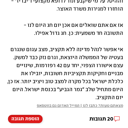
וההיטל על מי שיקבע תור לרופא מקצועי ו"יבריז" - 
הוחזרו למגירות משרד האוצר.
אז אם אתם שואלים אם אכן יום חג היום לנו - 
התשובה חד משמעית: כן. חג גדול אפילו.
אי אפשר לנהל מדינה ללא תקציב, מצב עגום שנגרם 
בעטיה של הממשלה היוצאת, וגרם נזק כבד למשק. 
עצם אישורו הצפוי, יחד עם 42 רפורמות, שינויים 
מבניים וחקיקות תקציביות חשובות, יובילו את 
כלכלת ישראל בכל מקרה למצב טוב ויציב יותר. אז כן, 
היום מתחיל שלב "גמר הגביע" בכנסת ישראל. היום 
יום התקציב.
מצאתם טעות? כתבו לנו | המייל האדום גם בווטסאפ
20
תגובות
הוספת תגובה