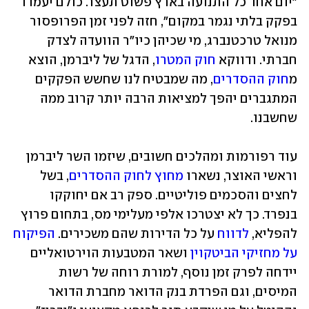
"יום אחד כל התנועה בארץ פשוט תעצר. כולם יעמדו 
בפקק בלתי נגמר במקום", חזה לפני זמן הפרופסור 
מנואל טרכטנברג, מי שכיהן כיו"ר הוועדה לצדק 
חברתי. ודווקא 
חוק המטרו
, הדגל של ליברמן, הוצא 
מ
חוק ההסדרים
, מה שמבטיח לנו שחשש הפקקים 
המתגברים יהפך למציאות הרבה יותר קרוב ממה 
שחשבנו.
עוד רפורמות ומהלכים חשובים, שיזמו השר ליברמן 
וראשי האוצר, נשארו 
מחוץ לחוק ההסדרים
, בשל 
לחצים והסכמים פוליטיים. ספק רב אם יחוקקו 
בנפרד. כך לא יצטרכו אלפי מעלימי מס, בתחום פרוץ 
להפליא, 
לדווח
 על כל הדירות שהם משכירים. 
הפיקוח 
על מחזיקי הביטקוין
 ושאר המטבעות הוירטואליים 
יידחה לפרק זמן נוסף, למורת רוחה של רשות 
המיסים, וגם הפרדת בנק הדואר מחברת הדואר 