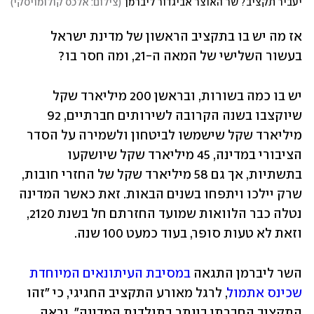
יעביר תקציב? שר האוצר אביגדור ליברמן
(
צילום: אלכס קולומויסקי
)
אז מה יש בו בתקציב הראשון של מדינת ישראל 
בעשור השלישי של המאה ה-21, ומה חסר בו?
יש בו כמה בשורות, ובראשן 200 מיליארד שקל 
שיוקצבו בשנה הקרובה לשירותים חברתיים, 92 
מיליארד שקל שישמשו לביטחון ולשמירה על הסדר 
הציבורי במדינה, 45 מיליארד שקל שיושקעו 
בתשתיות, אך גם 58 מיליארד שקל של החזרי חובות, 
שרק יילכו ויתפחו בשנים הבאות. זאת כאשר המדינה 
נטלה כבר הלוואות שמועד החזרתם חל בשנת 2120, 
וזאת לא טעות סופר, בעוד כמעט 100 שנה.
השר ליברמן התגאה 
במסיבת העיתונאים המיוחדת 
שכינס אתמול
, לרגל מאורע התקציב החגיגי, כי "זהו 
התקציב החברתי ביותר בתולדות המדינה". נראה 