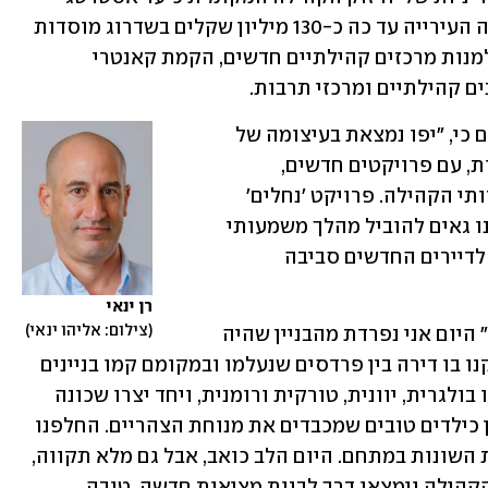
מרכזי. במסגרת הפיתוח העירוני, השקיעה העירייה עד כה כ-130 מיליון שקלים בשדרוג מוסדות 
הקהילה. בין הפרויקטים המרכזיים ניתן למנות מרכזים קהילתיים חדשים, הקמת קאנטרי 
ים קהילתיים ומרכזי תרבות. 
רן ינאי, מנכ"ל ובעלים חברת צ.פ אמר היום כי, "יפו נמצאת בעיצומה של 
מהפכה עירונית. השכונה משתנה במהירות, עם פרויקטים חדשים, 
השקעות בתשתיות עירוניות ושדרוג שירותי הקהילה. פרויקט 'נחלים' 
נותן מענה אמיתי לצורכי התושבים ואנחנו גאים להוביל מהלך משמעותי 
זה, שמספק גם למשפחות הוותיקות וגם לדיירים החדשים סביבה 
רן ינאי 
צילום: אליהו ינאי
רות זקצר דיירת באחד הבניינים שנהרסו:" היום אני נפרדת מהבניין שהיה 
בית למשפחתי מאז 1960, כשאמא ואבא קנו בו דירה בין פרדסים שנעלמו ובמקומם קמו בניינים 
רבים. כאן נולדה קהילה של עולים שדיברו בולגרית, יוונית, טורקית ורומנית, ויחד יצרו שכונה 
תוססת שבה כולם עזרו לכולם. גדלנו כאן כילדים טובים שמכבדים את מנוחת הצהריים. החלפנו 
סוכר וביצים, היו גם נישואים בין הכניסות השונות במתחם. היום הלב כואב, אבל גם מלא תקווה, 
שהדורות הבאים ימשיכו לשמור על רוח הקהילה וימצאו דרך לבנות מציאות חדשה, טובה 