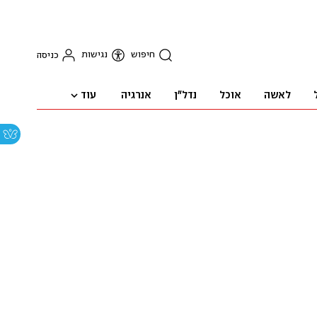
חיפוש
נגישות
כניסה
עוד
לאשה
אוכל
נדל"ן
אנרגיה