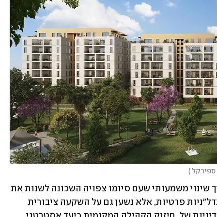
ספירקל 
)
נציין כי שכונת יפו א' נמצאת כיום בתהליך שינוי משמעותי שעם סיומו צפויה השכונה לשנות את 
פניה. מהלך זה אינו מתמקד רק ביוזמות נדל"ניות פרטיות, אלא נשען גם על השקעה ציבורית 
רחבת היקף מצד העירייה ביפו, כחלק ממדיניות של  חיזוק הקהילה המקומית כיעד אסטרטגי 