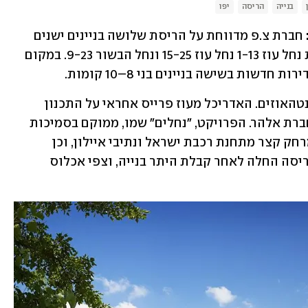
בנייה
הריסה
יפו
חברת צ.פ מדווחת על הריסת שלושה בניינים ישנים 
בשכונת יפו א׳ במתחם הממוקם ברחובות נחל עוז 1-13 נחל עוז 15-25 ונחל הבשור 9-23. במקום 
המיזם החדש יכלול דירות 3–5 חדרים ופנטהאוזים. האדריכל מעוז פרייס אחראי על התכנון 
הכולל של הפרויקט ועל הביצוע אמונה חברת אלהר. הפרויקט, "נחלים" שמו, ממוקם בסמיכות 
לתחנת הקו האדום של הרכבת הקלה, במרחק קצר מתחנת רכבת ישראל ונתיבי איילון, וכן 
בקרבה לתחנה עתידית של מטרו M2. ההריסה החלה לאחר קבלת היתר בנייה, וצפי אכלוס 