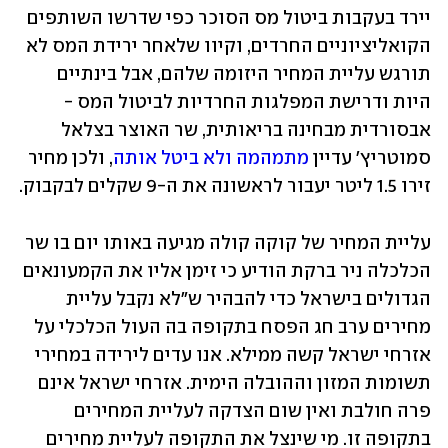
יירד בעקבות ביטול מס הסוכר כפי שדרשו השותפים 
הקואליציוניים החרדים, וקיוו שלאחר ירידת המס לא 
תורגש עליית המחיר היזומה שלהם, אבל בינתיים 
היות ודרישת המפלגות החרדיות לביטול המס - 
אבסורדית מבחינה בריאותית, שר האוצר בצלאל 
סמוטריץ' עדיין 
מתמהמה ולא ביטל אותה
, ולכן מחיר 
זירו 1.5 ליטר יעבור לראשונה את ה-9 שקלים לבקבוק.
עליית המחיר של קוקה קולה מגיעה באותו יום בו שר 
הכלכלה ניר ברקת הודיע כי זימן אליו את הקמעונאים 
הגדולים בישראל כדי להבהיר ש"לא נקבל עליית 
מחירים ערב חג הפסח בתקופה בה העול הכלכלי על 
אזרחי ישראל קשה ממילא. אנו עדים לירידה במחירי 
תשומות המזון וההובלה הימית. אזרחי ישראל אינם 
פרה חולבת ואין שום הצדקה לעליית המחירים 
בתקופה זו. מי שינצל את התקופה לעליית מחירים 