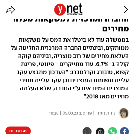
קוקה קולה, בירות ופיוזטי: גם
החברה המרכזית למשקאות מעלה
מחירים
בממשלה עוד לא ביטלו את המס על משקאות
ממותקים, ובינתיים החברה המרכזית החליטה על
העלאת מחירים של רוב מוצריה, וביניהם קוקה
קולה ב-6.7%. עוד מתייקרים - פיוזטי, פריגת
קפוא, טובורג וקרלסברג: "העדכון מתבצע עקב
עליית תשומות המוצרים וכן עקב עליית מחירי
המוצרים המיובאים ע"י החברה, שלא העלתה
מחירים מאז 2018"
נווית זומר
| פורסם:
05.03.23 | 18:26
45 תגובות