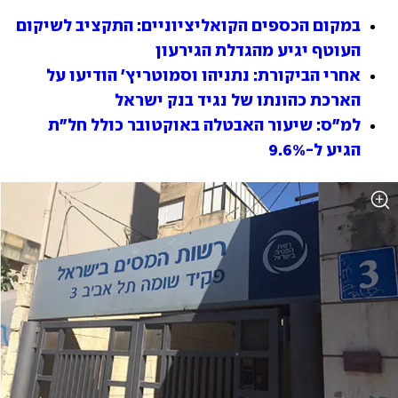
במקום הכספים הקואליציוניים: התקציב לשיקום 
העוטף יגיע מהגדלת הגירעון
אחרי הביקורת: נתניהו וסמוטריץ' הודיעו על 
הארכת כהונתו של נגיד בנק ישראל
למ"ס: שיעור האבטלה באוקטובר כולל חל"ת 
הגיע ל-9.6%