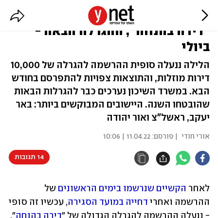
קרוב ל-120 אלף נרשמו לתוכנית
"דירה בהנחה"; ההגרלה הבאה -
ביולי
הלילה ננעלה סופית ההרשמה להגרלה של 10,000
דירות מוזלות, והתוצאות צפויות להתפרסם בחודש
הבא. במשרד השיכון נערכים כבר להגרלות הבאות
שהובטחו השנה. היישובים המבוקשים ביותר: באר
יעקב, ראשל"צ ואור יהודה
אורי חודי
| פורסם:
11.04.22 | 10:06
14 תגובות
לאחר 
הקשיים שנרשמו בימים הראשונים
 של 
ההרשמה ואחרי 
דחייה במועד הסגירה
, עכשיו זה סופי 
- ננעלה ההרשמה להגרלה הגדולה של "
דירה בהנחה
". 