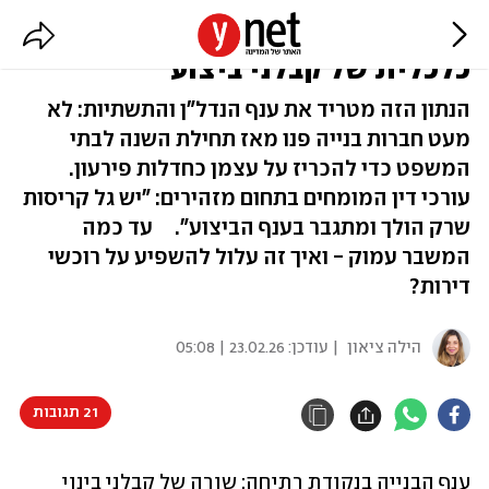
תופעה מדאיגה בענף הבנייה: קריסה
כלכלית של קבלני ביצוע
הנתון הזה מטריד את ענף הנדל"ן והתשתיות: לא
מעט חברות בנייה פנו מאז תחילת השנה לבתי
המשפט כדי להכריז על עצמן כחדלות פירעון.
עורכי דין המומחים בתחום מזהירים: "יש גל קריסות
שרק הולך ומתגבר בענף הביצוע". עד כמה
המשבר עמוק - ואיך זה עלול להשפיע על רוכשי
דירות?
הילה ציאון
| עודכן:
23.02.26 | 05:08
21 תגובות
ענף הבנייה בנקודת רתיחה: שורה של קבלני בינוי 