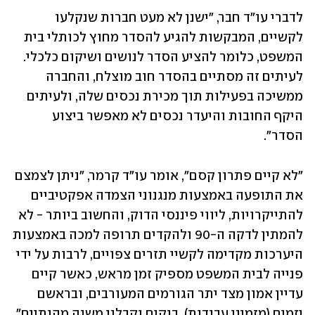
לדברי עו"ד חבר, "ישנן לא מעט חברות שנקלעו 
לקשיים, המבקשות להגיע להסדר מחוץ לכותלי בית 
המשפט, כלומר להציע הסדר לנושים ושיקום כלכלי. 
לעיתים זה מסתיים בהסדר חוב מוצלח, והחברה 
ממשיכה בפעילות תוך מכירת נכסים שלה, ולעיתים 
היקף החובות והיעדר נכסים לא מאפשר ביצוע 
הסדר".
"לא קיים פתרון קסם", אומר עו"ד קרמר, "ניתן לצמצם 
את התופעה באמצעות מנגנוני הצמדה אפקטיביים 
להתייקרויות, ליווי פיננסי הדוק, והחשוב ביותר - לא 
להמתין לדקה ה-90 ולהקדים תרופה למכה באמצעות 
היערכות מקדימה לקשיי תזרים צפויים, לרבות על ידי 
פנייה לבית המשפט מספיק זמן מראש, כאשר קיים 
עדיין אמון מצד יתר הגורמים המעורבים, ובראשם 
יזמים (מזמיני עבודות), בנקים וקבלני משנה מהותיים".